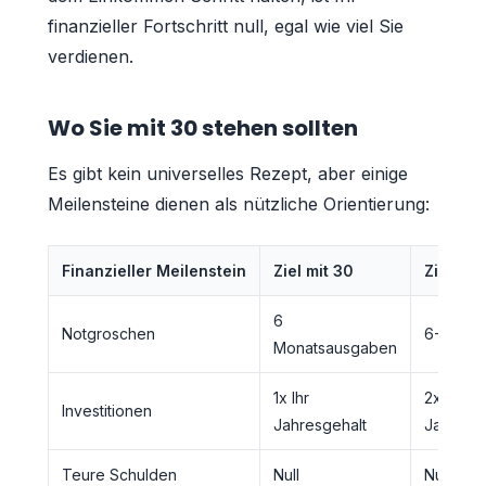
finanzieller Fortschritt null, egal wie viel Sie
verdienen.
Wo Sie mit 30 stehen sollten
Es gibt kein universelles Rezept, aber einige
Meilensteine dienen als nützliche Orientierung:
Finanzieller Meilenstein
Ziel mit 30
Ziel mit
6
Notgroschen
6-12 Mo
Monatsausgaben
1x Ihr
2x Ihr
Investitionen
Jahresgehalt
Jahresg
Teure Schulden
Null
Null