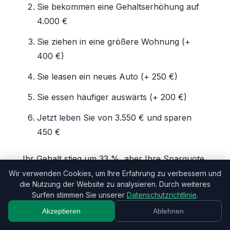
Sie bekommen eine Gehaltserhöhung auf
4.000 €
Sie ziehen in eine größere Wohnung (+
400 €)
Sie leasen ein neues Auto (+ 250 €)
Sie essen häufiger auswärts (+ 200 €)
Jetzt leben Sie von 3.550 € und sparen
450 €
Ihr Gehalt stieg um 33 %, aber Ihre Sparquote
blieb fast gleich. Das ist Lifestyle-Inflation.
Wir verwenden Cookies, um Ihre Erfahrung zu verbessern und
die Nutzung der Website zu analysieren. Durch weiteres
Surfen stimmen Sie unserer
Datenschutzrichtlinie
.
Wie Sie dagegen ankämpfen
Akzeptieren
Ablehnen
Automatisieren Sie Investitionen VOR dem