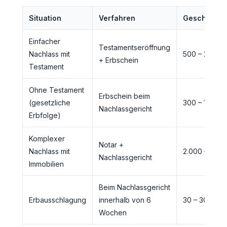
Situation
Verfahren
Geschätzte
Einfacher
Testamentseröffnung
Nachlass mit
500 – 2.000 
+ Erbschein
Testament
Ohne Testament
Erbschein beim
(gesetzliche
300 – 1.500 
Nachlassgericht
Erbfolge)
Komplexer
Notar +
Nachlass mit
2.000 – 10.0
Nachlassgericht
Immobilien
Beim Nachlassgericht
Erbausschlagung
innerhalb von 6
30 – 300 €
Wochen