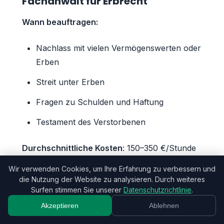
Fachanwalt für Erbrecht
Wann beauftragen:
Nachlass mit vielen Vermögenswerten oder
Erben
Streit unter Erben
Fragen zu Schulden und Haftung
Testament des Verstorbenen
Durchschnittliche Kosten
: 150–350 €/Stunde
oder nach RVG-Tabelle
Wir verwenden Cookies, um Ihre Erfahrung zu verbessern und
die Nutzung der Website zu analysieren. Durch weiteres
Surfen stimmen Sie unserer
Datenschutzrichtlinie
.
Steuerberater
Akzeptieren
Ablehnen
Wann beauftragen: