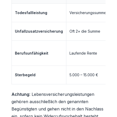
Gr
Todesfallleistung
Versicherungssumme
D
Er
Unfallzusatzversicherung
Oft 2× die Summe
Po
Fa
Berufsunfähigkeit
Laufende Rente
ab
ar
Er
Sterbegeld
5.000 – 15.000 €
Be
Achtung
: Lebensversicherungsleistungen
gehören ausschließlich den genannten
Begünstigten und gehen nicht in den Nachlass
ein, sofern kein Widerrufsvorbehalt besteht.