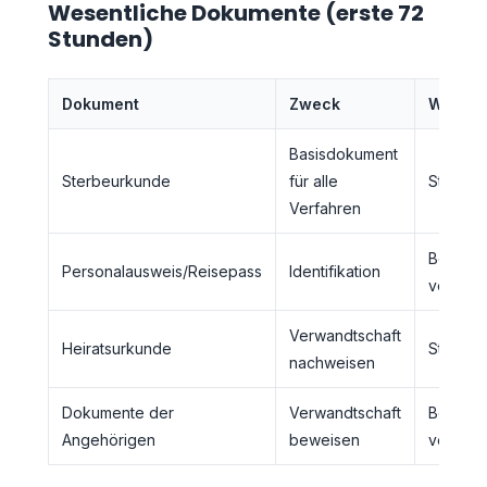
Wesentliche Dokumente (erste 72
Stunden)
Dokument
Zweck
Wo erhä
Basisdokument
Sterbeurkunde
für alle
Standes
Verfahren
Bereits
Personalausweis/Reisepass
Identifikation
vorhan
Verwandtschaft
Heiratsurkunde
Standes
nachweisen
Dokumente der
Verwandtschaft
Bereits
Angehörigen
beweisen
vorhan