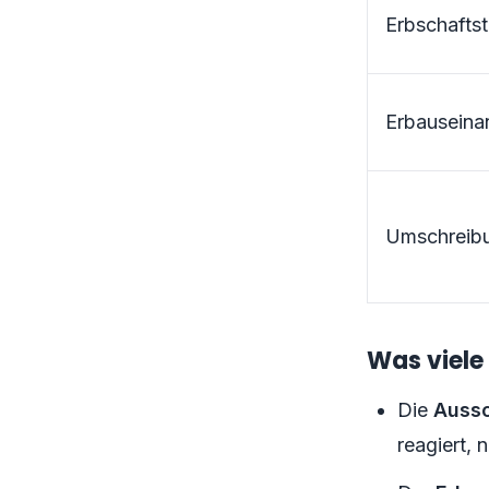
Erbschaftst
Erbauseina
Umschreib
Was viele
Die
Aussc
reagiert, 