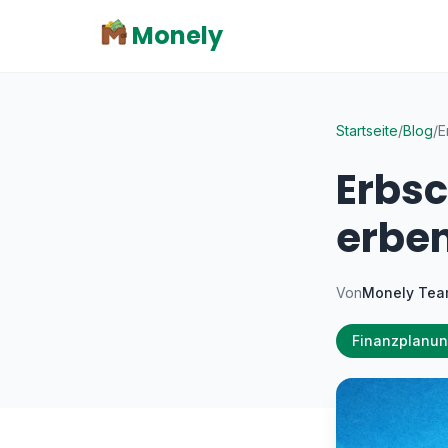
Monely
Startseite
/
Blog
/
E
Erbsc
erben
Von
Monely Te
Finanzplanu