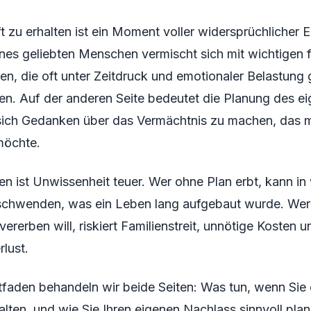
t zu erhalten ist ein Moment voller widersprüchlicher 
ines geliebten Menschen vermischt sich mit wichtigen f
n, die oft unter Zeitdruck und emotionaler Belastung 
n. Auf der anderen Seite bedeutet die Planung des e
sich Gedanken über das Vermächtnis zu machen, das 
möchte.
len ist Unwissenheit teuer. Wer ohne Plan erbt, kann i
chwenden, was ein Leben lang aufgebaut wurde. Wer
vererben will, riskiert Familienstreit, unnötige Kosten 
lust.
tfaden behandeln wir beide Seiten: Was tun, wenn Sie 
alten, und wie Sie Ihren eigenen Nachlass sinnvoll pla