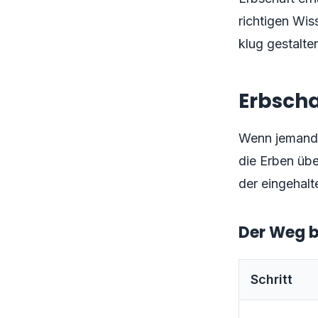
richtigen Wis
klug gestalte
Erbscha
Wenn jemand 
die Erben übe
der eingehal
Der Weg b
Schritt