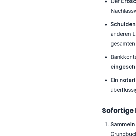
Der
Erbsc
Nachlassw
Schulden
anderen L
gesamten
Bankkonte
eingesch
Ein
notar
überflüss
Sofortig
Sammeln 
Grundbuch