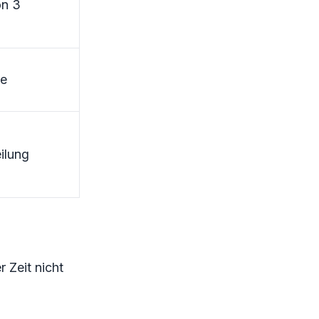
on 3
e
ilung
 Zeit nicht
n