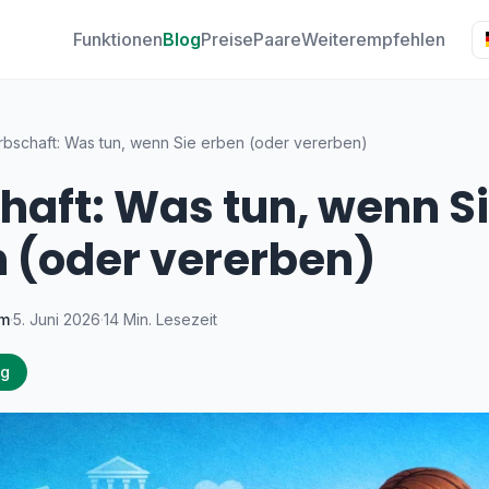
Funktionen
Blog
Preise
Paare
Weiterempfehlen
rbschaft: Was tun, wenn Sie erben (oder vererben)
haft: Was tun, wenn S
 (oder vererben)
am
·
5. Juni 2026
·
14 Min. Lesezeit
ng