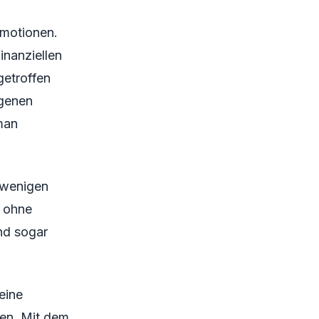
Emotionen.
inanziellen
getroffen
igenen
man
n wenigen
 ohne
und sogar
eine
nen. Mit dem