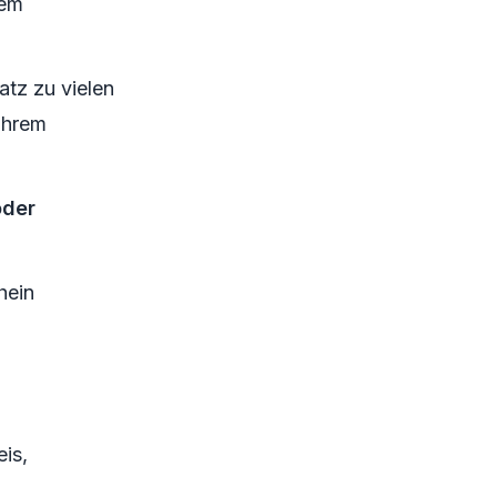
dem
tz zu vielen
ihrem
oder
hein
is,