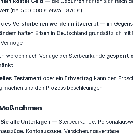
hein kostet Geld
— die Gebühren richten sich nach 
ert (bei 500.000 € etwa 1.870 €)
 des Verstorbenen werden mitvererbt
— im Gegensa
ändern haften Erben in Deutschland grundsätzlich mit 
 Vermögen
n werden nach Vorlage der Sterbeurkunde
gesperrt 
ränkt
ielles Testament
oder ein
Erbvertrag
kann den Erbsc
ig machen und den Prozess beschleunigen
e Maßnahmen
Sie alle Unterlagen
— Sterbeurkunde, Personalauswe
auszüge, Kontoauszüge, Versicherungsverträge