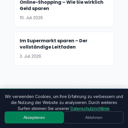
Online-Shopping – Wie Sie wirklich
Geld sparen
10. Juli 2026
Im Supermarkt sparen – Der
vollständige Leitfaden
3. Juli 2026
Wir verwenden Cookies, um Ihre Erfahrung zu verbessern und
die Nutzung der Website zu analysieren. Durch weiteres
Organisieren Sie Ihre Finanzen mit
Surfen stimmen Sie unserer
Datenschutzrichtlinie
.
Monely
Akzeptieren
Ablehnen
Verfolgen Sie Einnahmen, Ausgaben und Ziele