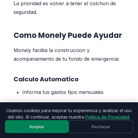
La prioridad es volver a tener el colchon de
seguridad.
Como Monely Puede Ayudar
Monely facilita la construccion y
acompanamiento de tu fondo de emergencia:
Calculo Automatico
Informa tus gastos fijos mensuales
La app sugiere el valor ideal de la reserva
Usamos cookies para mejorar tu experiencia y analizar el uso
Considera tu perfil (empleado, autonomo,
del sitio. Al continuar, aceptas nuestra
Politica de Privacidad
.
etc.)
Aceptar
Rechazar