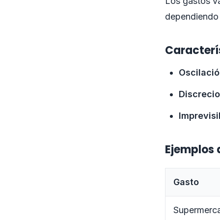
Los gastos v
dependiendo 
Caracterí
Oscilaci
Discreci
Imprevisi
Ejemplos 
Gasto
Supermerc