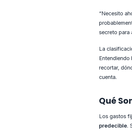
“Necesito aho
probablement
secreto para 
La clasificac
Entendiendo l
recortar, dón
cuenta.
Qué Son
Los gastos f
predecible
. 