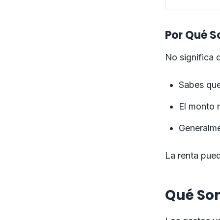
Por Qué So
No significa 
Sabes que
El monto 
Generalme
La renta pued
Qué Son