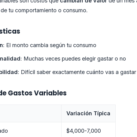
ariables son costos que
cambian de valor
de un mes a
de tu comportamiento o consumo.
sticas
ón
: El monto cambia según tu consumo
onalidad
: Muchas veces puedes elegir gastar o no
bilidad
: Difícil saber exactamente cuánto vas a gastar
de Gastos Variables
Variación Típica
ado
$4,000-7,000