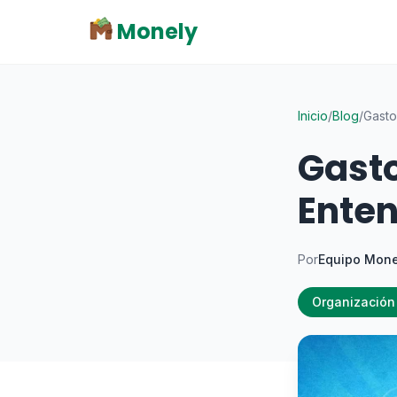
Monely
Inicio
/
Blog
/
Gasto
Gasto
Enten
Por
Equipo Mone
Organización