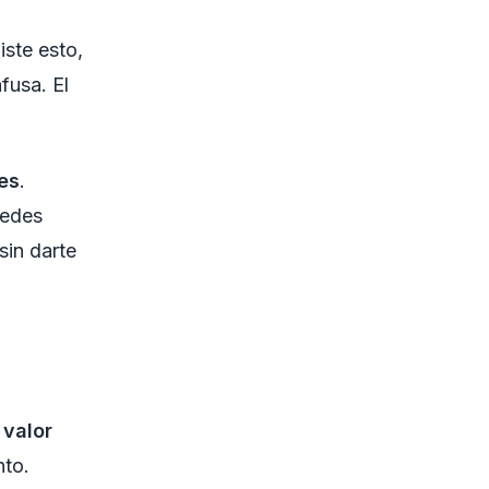
iste esto,
fusa. El
es
.
uedes
sin darte
n
valor
nto.