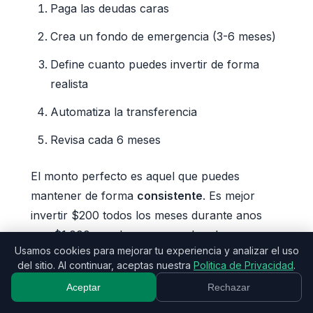
Paga las deudas caras
Crea un fondo de emergencia (3-6 meses)
Define cuanto puedes invertir de forma
realista
Automatiza la transferencia
Revisa cada 6 meses
El monto perfecto es aquel que puedes
mantener de forma
consistente
. Es mejor
invertir $200 todos los meses durante anos
que $1.000 por dos meses y abandonar.
Usamos cookies para mejorar tu experiencia y analizar el uso
del sitio. Al continuar, aceptas nuestra
Politica de Privacidad
.
Proximos pasos:
Define una meta de inversion
Aceptar
Rechazar
en Monely y sigue tu crecimiento mes a mes.
Empieza hoy, con cualquier monto!