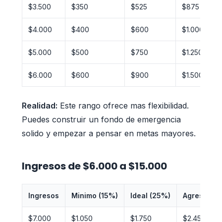
$3.500
$350
$525
$875
$4.000
$400
$600
$1.000
$5.000
$500
$750
$1.250
$6.000
$600
$900
$1.500
Realidad:
Este rango ofrece mas flexibilidad.
Puedes construir un fondo de emergencia
solido y empezar a pensar en metas mayores.
Ingresos de $6.000 a $15.000
Ingresos
Minimo (15%)
Ideal (25%)
Agresivo (
$7.000
$1.050
$1.750
$2.450