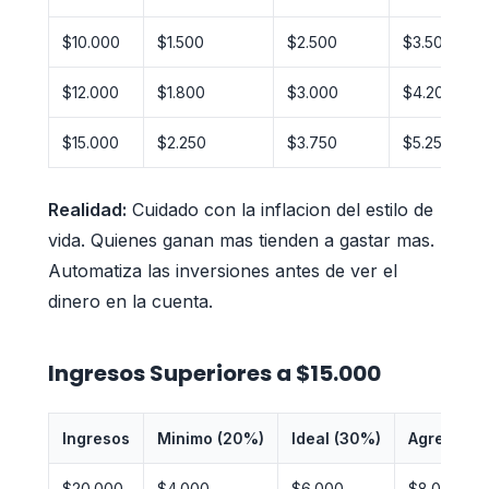
$10.000
$1.500
$2.500
$3.500
$12.000
$1.800
$3.000
$4.200
$15.000
$2.250
$3.750
$5.250
Realidad:
Cuidado con la inflacion del estilo de
vida. Quienes ganan mas tienden a gastar mas.
Automatiza las inversiones antes de ver el
dinero en la cuenta.
Ingresos Superiores a $15.000
Ingresos
Minimo (20%)
Ideal (30%)
Agresivo 
$20.000
$4.000
$6.000
$8.000