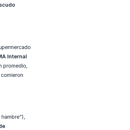
scudo
 supermercado
A Internal
n promedio,
 comieron
 hambre”),
de