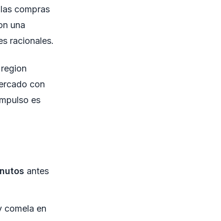
 las compras
con una
s racionales.
a region
mercado con
impulso es
inutos
antes
 comela en