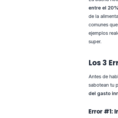
entre el 20
de la aliment
comunes que i
ejemplos real
super.
Los 3 E
Antes de habl
sabotean tu p
del gasto in
Error #1: 