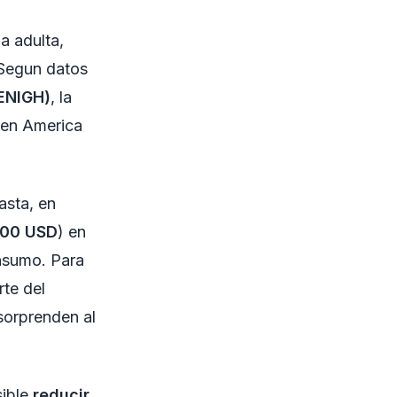
a adulta,
 Segun datos
(ENIGH)
, la
en America
asta, en
400 USD
) en
onsumo. Para
rte del
sorprenden al
sible
reducir