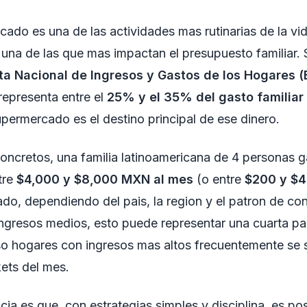
rcado es una de las actividades mas rutinarias de la vid
una de las que mas impactan el presupuesto familiar.
a Nacional de Ingresos y Gastos de los Hogares 
representa entre el
25% y el 35% del gasto familiar
supermercado es el destino principal de ese dinero.
ncretos, una familia latinoamericana de 4 personas g
tre
$4,000 y $8,000 MXN al mes
(o entre
$200 y $
do, dependiendo del pais, la region y el patron de c
ingresos medios, esto puede representar una cuarta pa
so hogares con ingresos mas altos frecuentemente se 
kets del mes.
cia es que, con estrategias simples y disciplina, es po