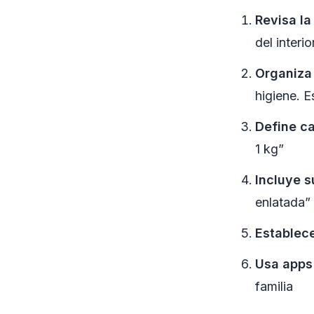
Revisa la
del interi
Organiza
higiene. E
Define c
1 kg”
Incluye s
enlatada”
Establece
Usa apps 
familia