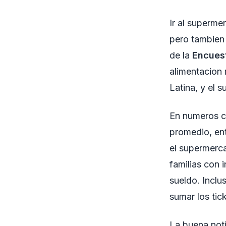
Ir al superme
pero tambien 
de la
Encuest
alimentacion 
Latina, y el 
En numeros co
promedio, en
el supermerca
familias con 
sueldo. Inclu
sumar los tic
La buena noti