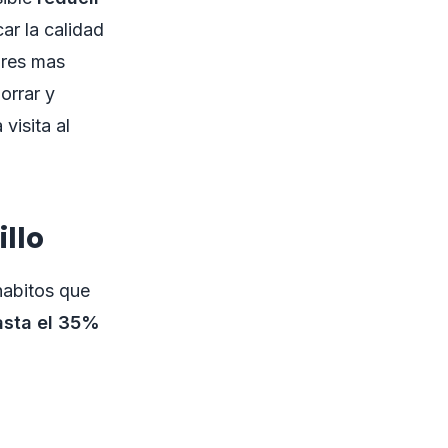
car la calidad
ores mas
orrar y
visita al
illo
habitos que
asta el 35%