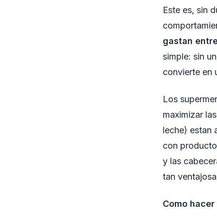
Este es, sin 
comportamie
gastan entr
simple: sin u
convierte en 
Los supermer
maximizar las
leche) estan 
con productos
y las cabece
tan ventajosa
Como hacer u