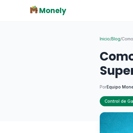
Monely
Inicio
/
Blog
/
Como 
Como 
Supe
Por
Equipo Mone
Control de G