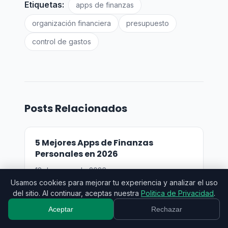
Etiquetas:
apps de finanzas
organización financiera
presupuesto
control de gastos
Posts Relacionados
5 Mejores Apps de Finanzas
Personales en 2026
12 de marzo de 2026
Usamos cookies para mejorar tu experiencia y analizar el uso
del sitio. Al continuar, aceptas nuestra
Politica de Privacidad
.
Aceptar
Rechazar
5 Formas de Automatizar tu Control
Financiero