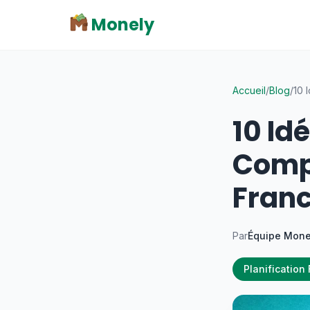
Monely
Accueil
/
Blog
/
10 
10 Id
Comp
Fran
Par
Équipe Mone
Planification