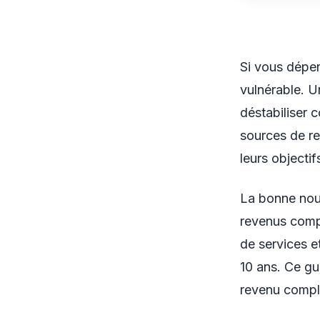
Si vous dépen
vulnérable. U
déstabiliser 
sources de re
leurs objectif
La bonne nouv
revenus comp
de services et
10 ans. Ce gu
revenu complé