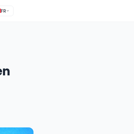
FR
en