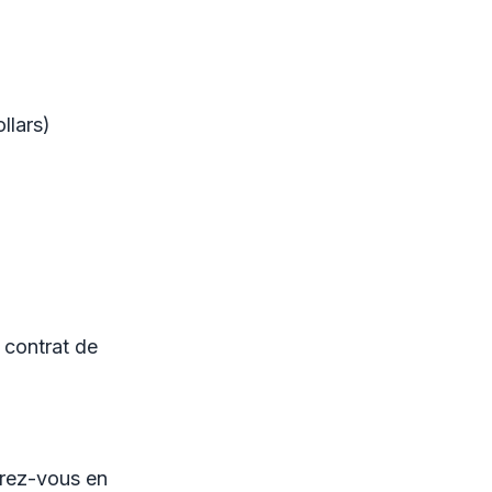
llars)
 contrat de
trez-vous en