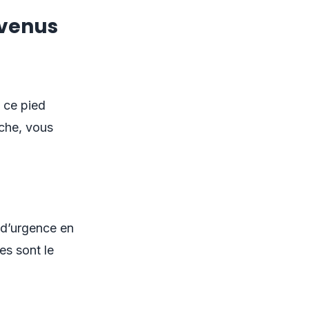
evenus
 ce pied
nche, vous
 d’urgence en
s sont le