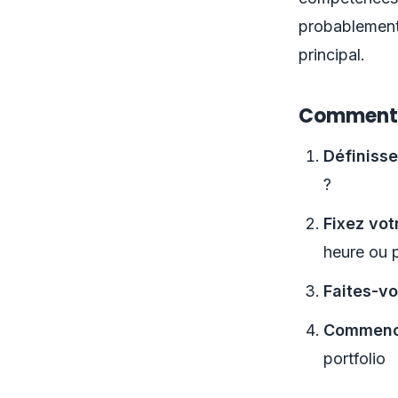
probablement
principal.
Comment 
Définisse
?
Fixez votr
heure ou p
Faites-vo
Commence
portfolio