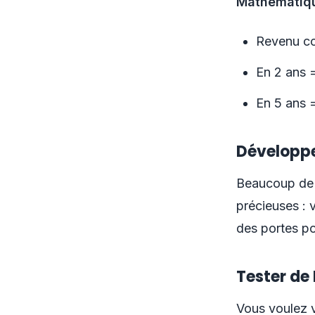
Mathématiqu
Revenu co
En 2 ans 
En 5 ans 
Développ
Beaucoup de 
précieuses : v
des portes po
Tester de
Vous voulez v