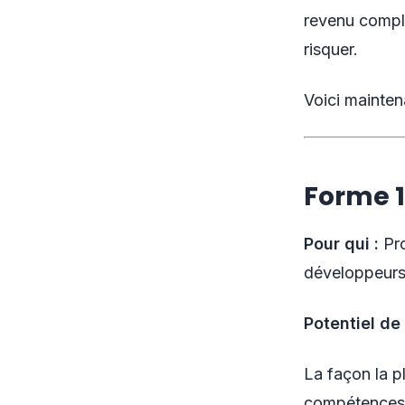
revenu complé
risquer.
Voici mainten
Forme 1
Pour qui :
Pro
développeurs,
Potentiel de 
La façon la p
compétences q