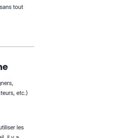
sans tout
ne
ners,
eurs, etc.)
iliser les
, il y a