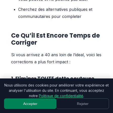
Cherchez des alternatives publiques et
communautaires pour completer
Ce Qu’il Est Encore Temps de
Corriger
Si vous arrivez a 40 ans loin de l’ideal, voici les
corrections a plus fort impact :
1. Eliminer TOUTE dette couteuse
Nous utilisons des cookies pour améliorer votre expérience et
Credit revolving, decouvert, pret a la
analyser l'utilisation du site. En continuant, vous acceptez
consommation – remboursez cela avant tout
notre
Politique de confidentialité
.
investissement. La logique est simple : aucun
Accepter
Rejeter
investissement ne rapporte plus que les 15-20