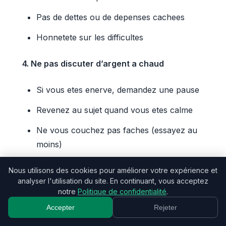
Pas de dettes ou de depenses cachees
Honnetete sur les difficultes
4. Ne pas discuter d’argent a chaud
Si vous etes enerve, demandez une pause
Revenez au sujet quand vous etes calme
Ne vous couchez pas faches (essayez au
moins)
5. Celebrer les victoires ensemble
Nous utilisons des cookies pour améliorer votre expérience et
analyser l'utilisation du site. En continuant, vous acceptez
notre
Politique de confidentialité
.
Objectif atteint ? Fetez cela
Accepter
Rejeter
Dette remboursee ? Celebrez