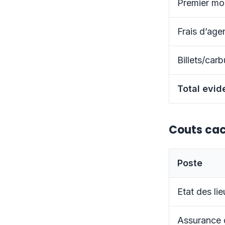
Premier mo
Frais d’age
Billets/ca
Total evid
Couts cac
Poste
Etat des lie
Assurance