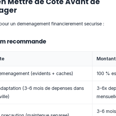
n Mettre de Cote Avant de
ager
 pour un demenagement financierement securise :
um recommande
te
Montant
emenagement (evidents + caches)
100 % es
adaptation (3-6 mois de depenses dans
3-6x de
ville)
mensuell
3-6 mois
 precaution (maintenue separee)