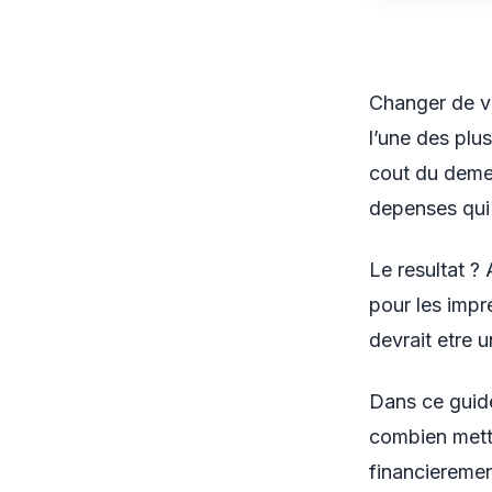
Changer de vil
l’une des plu
cout du demen
depenses qui
Le resultat ? 
pour les impr
devrait etre 
Dans ce guide
combien mett
financieremen