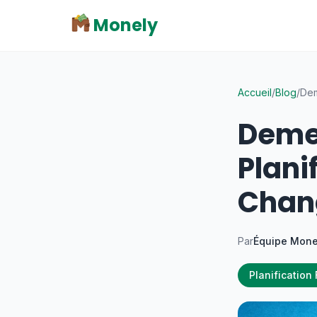
Monely
Accueil
/
Blog
/
Dem
Deme
Plani
Chang
Par
Équipe Mone
Planification