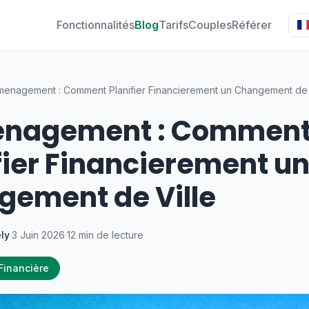
Fonctionnalités
Blog
Tarifs
Couples
Référer
enagement : Comment Planifier Financierement un Changement de 
nagement : Commen
fier Financierement u
ement de Ville
ly
·
3 Juin 2026
·
12 min de lecture
 Financière