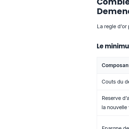
Combie
Demen
La regle d’or
Le minim
Composan
Couts du d
Reserve d’
la nouvelle 
Epargne de