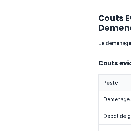
Couts E
Demen
Le demenageme
Couts evi
Poste
Demenageur
Depot de g