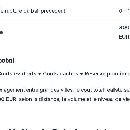
e rupture du bail precedent
0 - 
800
he
EUR
total
 Couts evidents + Couts caches + Reserve pour im
agement entre grandes villes, le cout total realiste se
00 EUR
, selon la distance, le volume et le niveau de vi