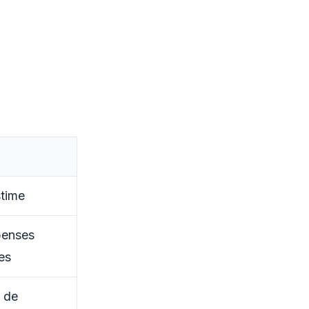
time
penses
es
 de