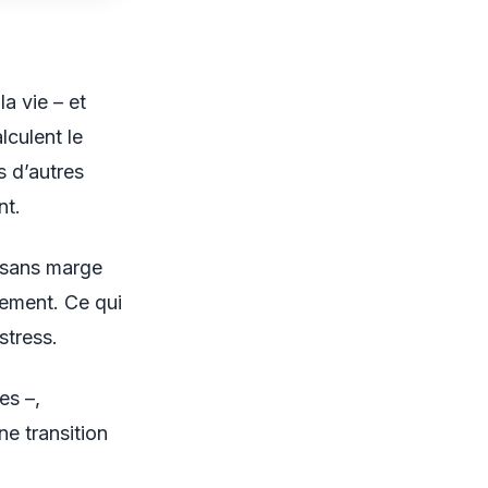
la vie – et
lculent le
s d’autres
nt.
, sans marge
dement. Ce qui
stress.
es –,
e transition