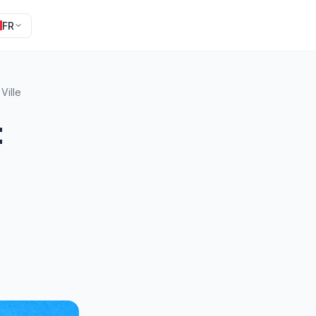
FR
Ville
t
n