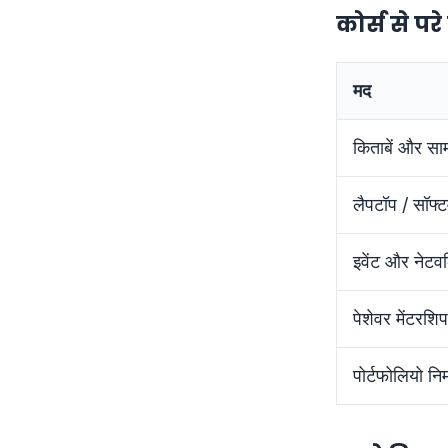
कोर्स से प
मद
किताबें और साम
लैपटॉप / सॉफ्ट
इवेंट और नेटवर्
पेशेवर मेंटरशिप
पोर्टफोलियो निर