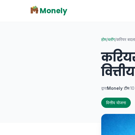
Monely
होम
/
ब्लॉग
/
करियर बदलाव:
करियर 
वित्ती
द्वारा
Monely टीम
·
10
वित्तीय योजना