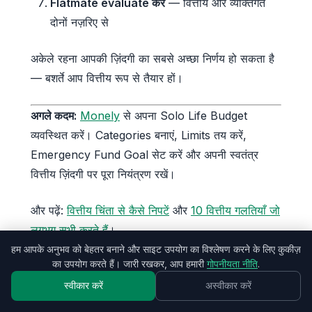
Flatmate evaluate करें
— वित्तीय और व्यक्तिगत
दोनों नज़रिए से
अकेले रहना आपकी ज़िंदगी का सबसे अच्छा निर्णय हो सकता है
— बशर्ते आप वित्तीय रूप से तैयार हों।
अगले कदम:
Monely
से अपना Solo Life Budget
व्यवस्थित करें। Categories बनाएं, Limits तय करें,
Emergency Fund Goal सेट करें और अपनी स्वतंत्र
वित्तीय ज़िंदगी पर पूरा नियंत्रण रखें।
और पढ़ें:
वित्तीय चिंता से कैसे निपटें
और
10 वित्तीय गलतियाँ जो
लगभग सभी करते हैं
।
हम आपके अनुभव को बेहतर बनाने और साइट उपयोग का विश्लेषण करने के लिए कुकीज़
का उपयोग करते हैं। जारी रखकर, आप हमारी
गोपनीयता नीति
.
स्वीकार करें
अस्वीकार करें