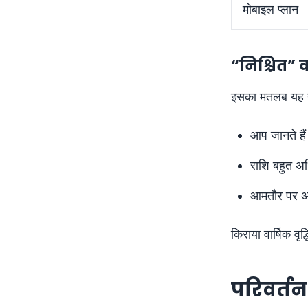
मोबाइल प्लान
“निश्चित” क्य
इसका मतलब यह न
आप जानते हैं
राशि बहुत अ
आमतौर पर अनु
किराया वार्षिक वृ
परिवर्तनश