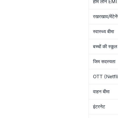
होम लोन EMI
रखरखाव/मेंटेने
स्वास्थ्य बीमा
बच्चों की स्कू
जिम सदस्यता
OTT (Netfl
वाहन बीमा
इंटरनेट