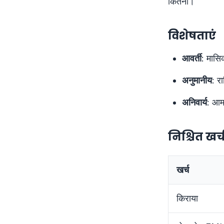
कितना।
विशेषताएं
आवर्ती
: मासि
अनुमानीय
: र
अनिवार्य
: आम
निश्चित खर
खर्च
किराया