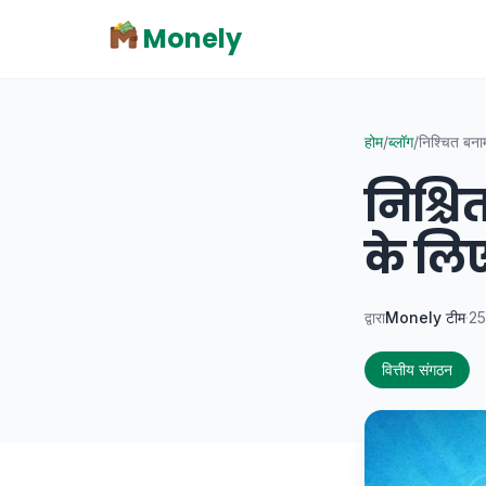
Monely
होम
/
ब्लॉग
/
निश्चित बना
निश्च
के लि
द्वारा
Monely टीम
·
25
वित्तीय संगठन