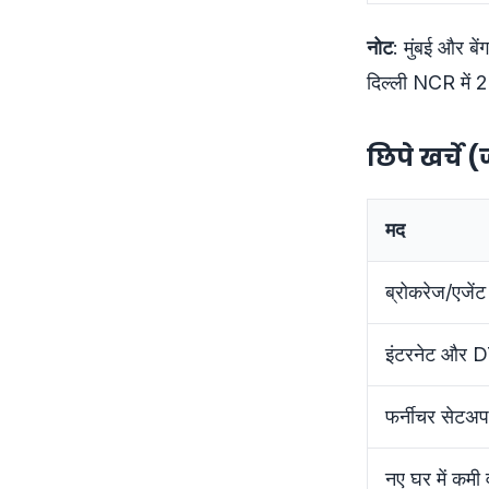
नोट
: मुंबई और बे
दिल्ली NCR में 2
छिपे खर्चे
मद
ब्रोकरेज/एजें
इंटरनेट और D
फर्नीचर सेटअप
नए घर में कमी 