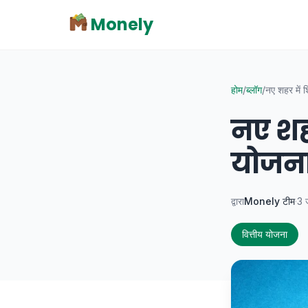
Monely
होम
/
ब्लॉग
/
नए शहर में श
नए शहर
योजना
द्वारा
Monely टीम
·
3 
वित्तीय योजना