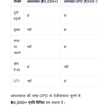
स्थिति
आपातकाल (₹50,000+)
अस्पताल OPD (₹1,500-3,000)
टूटी
हां
हां
हड्डी
बुखार
नहीं
हां
त्वचा
पर
नहीं
हां
चकत्ते
सीने
हां
नहीं
में दर्द
UTI
नहीं
हां
आपातकाल की जगह OPD या टेलीकंसल्ट चुनने से
₹40,000+ प्रति विजिट
बच सकता है।