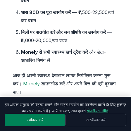
बचत
धारा 80D का पूरा उपयोग करें
— ₹7,500-22,500/वर्ष
कर बचत
बिलों पर बातचीत करें और जन औषधि का उपयोग करें
—
₹5,000-20,000/वर्ष बचत
Monely से सभी स्वास्थ्य खर्च ट्रैक करें
और डेटा-
आधारित निर्णय लें
आज ही अपनी स्वास्थ्य देखभाल लागत नियंत्रित करना शुरू
करें।
Monely
डाउनलोड करें और अपने वित्त की पूरी दृश्यता
पाएं।
हम आपके अनुभव को बेहतर बनाने और साइट उपयोग का विश्लेषण करने के लिए कुकीज़
अधिक जानकारी के लिए पढ़ें:
बिजली बिल कैसे बचाएं
और
का उपयोग करते हैं। जारी रखकर, आप हमारी
गोपनीयता नीति
.
ऑनलाइन खरीदारी में बचत
स्वीकार करें
अस्वीकार करें
लेखक: मनली टीम