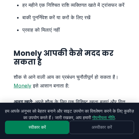
हर महीने एक निश्चित राशि व्यक्तिगत खाते में ट्रांसफर करें
बाकी पुनर्निवेश करें या करों के लिए रखें
प्रवाह को मिलाएं नहीं
Monely आपकी कैसे मदद कर
सकता है
शौक से आने वाली आय का प्रबंधन चुनौतीपूर्ण हो सकता है।
Monely
इसे आसान बनाता है:
अलग खाते:
अपने शौक के लिए एक विशिष्ट खाता बनाएं और वित्त
को व्यक्तिगत से अलग रखें, स्पष्ट रूप से देखें कितना आ रहा है
हम आपके अनुभव को बेहतर बनाने और साइट उपयोग का विश्लेषण करने के लिए कुकीज़
का उपयोग करते हैं। जारी रखकर, आप हमारी
गोपनीयता नीति
.
और कितना जा रहा है।
स्वीकार करें
अस्वीकार करें
आय की श्रेणियां:
विभिन्न प्रकार के कार्यों (ऑर्डर, कक्षाएं,