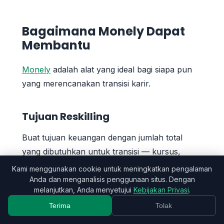
Bagaimana Monely Dapat
Membantu
Monely
adalah alat yang ideal bagi siapa pun
yang merencanakan transisi karir.
Tujuan Reskilling
Buat tujuan keuangan dengan jumlah total
yang dibutuhkan untuk transisi — kursus,
tabungan, dan biaya tambahan. Pantau bulan
Kami menggunakan cookie untuk meningkatkan pengalaman
demi bulan berapa yang tersisa. Memiliki angka
Anda dan menganalisis penggunaan situs. Dengan
melanjutkan, Anda menyetujui
Kebijakan Privasi
.
yang jelas mengubah impian menjadi rencana
Terima
Tolak
konkret.