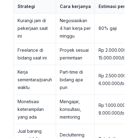
Strategi
Cara kerjanya
Estimasi penghasi
Kurangi jam di
Negosiasikan
pekerjaan saat
4 hari kerja per
80% gaji
ini
minggu
Freelance di
Proyek sesuai
Rp 2.000.000 - Rp
bidang saat ini
permintaan
15.000.000/bulan
Kerja
Part-time di
Rp 2.500.000 - Rp
sementara/paruh
bidang apa
6.000.000/bulan
waktu
pun
Monetisasi
Mengajar,
Rp 1.000.000 - Rp
keterampilan
konsultasi,
8.000.000/bulan
yang ada
mentoring
Jual barang
Decluttering