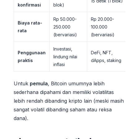
15 detik (1 blok)
konfirmasi
blok)
Rp 50.000-
Rp 20.000-
Biaya rata-
250.000
100.000
rata
(bervariasi)
(bervariasi)
Investasi,
Penggunaan
DeFi, NFT,
lindung nilai
praktis
dApps, staking
inflasi
Untuk
pemula
, Bitcoin umumnya lebih
sederhana dipahami dan memiliki volatilitas
lebih rendah dibanding kripto lain (meski masih
sangat volatil dibanding saham atau reksa
dana).