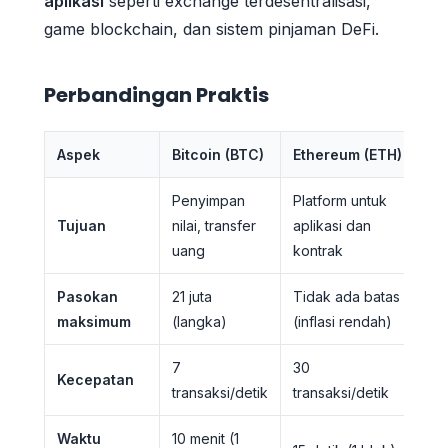
aplikasi
seperti exchange terdesentralisasi,
game blockchain, dan sistem pinjaman DeFi.
Perbandingan Praktis
Aspek
Bitcoin (BTC)
Ethereum (ETH)
Penyimpan
Platform untuk
Tujuan
nilai, transfer
aplikasi dan
uang
kontrak
Pasokan
21 juta
Tidak ada batas
maksimum
(langka)
(inflasi rendah)
7
30
Kecepatan
transaksi/detik
transaksi/detik
Waktu
10 menit (1