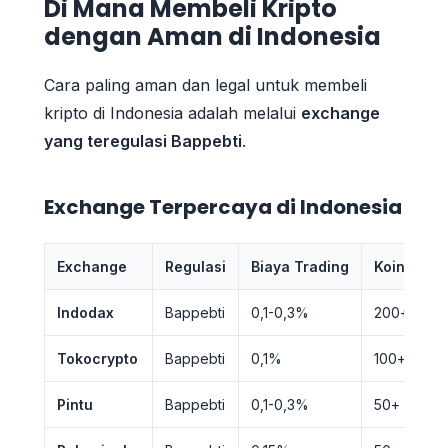
Di Mana Membeli Kripto
dengan Aman di Indonesia
Cara paling aman dan legal untuk membeli
kripto di Indonesia adalah melalui
exchange
yang teregulasi Bappebti
.
Exchange Terpercaya di Indonesia
Exchange
Regulasi
Biaya Trading
Koin yang
Indodax
Bappebti
0,1-0,3%
200+ koin
Tokocrypto
Bappebti
0,1%
100+ koin
Pintu
Bappebti
0,1-0,3%
50+ koin