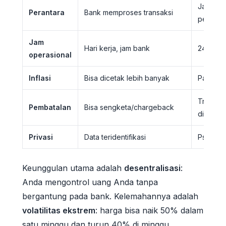
Jaringa
Perantara
Bank memproses transaksi
peranta
Jam
Hari kerja, jam bank
24/7, set
operasional
Inflasi
Bisa dicetak lebih banyak
Pasokan 
Transaks
Pembatalan
Bisa sengketa/chargeback
dibalik
Privasi
Data teridentifikasi
Pseudoni
Keunggulan utama adalah
desentralisasi
:
Anda mengontrol uang Anda tanpa
bergantung pada bank. Kelemahannya adalah
volatilitas ekstrem
: harga bisa naik 50% dalam
satu minggu dan turun 40% di minggu