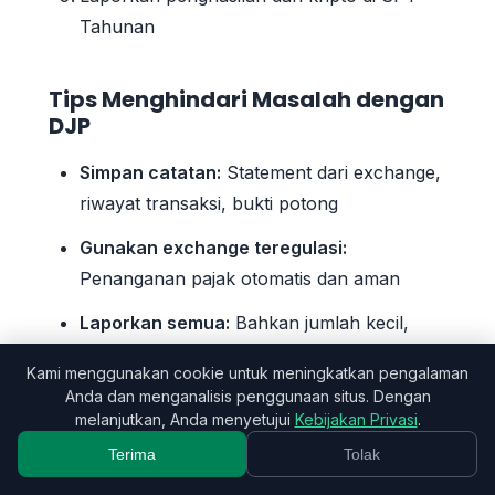
Tahunan
Tips Menghindari Masalah dengan
DJP
Simpan catatan:
Statement dari exchange,
riwayat transaksi, bukti potong
Gunakan exchange teregulasi:
Penanganan pajak otomatis dan aman
Laporkan semua:
Bahkan jumlah kecil,
laporkan untuk menghindari perbedaan
Kami menggunakan cookie untuk meningkatkan pengalaman
data
Anda dan menganalisis penggunaan situs. Dengan
melanjutkan, Anda menyetujui
Kebijakan Privasi
.
Konsultasikan dengan konsultan pajak:
Terima
Tolak
Jika Anda memiliki transaksi kripto yang
rumit (mining, DeFi, staking)