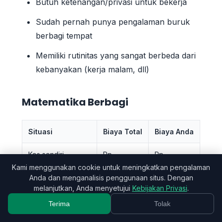
Butuh ketenangan/privasi untuk bekerja
Sudah pernah punya pengalaman buruk
berbagi tempat
Memiliki rutinitas yang sangat berbeda dari
kebanyakan (kerja malam, dll)
Matematika Berbagi
Situasi
Biaya Total
Biaya Anda
Kos sendiri
Rp
Rp
(sedang)
2.000.000
2.000.000
Kami menggunakan cookie untuk meningkatkan pengalaman
Anda dan menganalisis penggunaan situs. Dengan
melanjutkan, Anda menyetujui
Kebijakan Privasi
.
Berbagi kos 2
Rp
Rp
orang (lebih
Terima
Tolak
3.000.000
1.500.000
besar)