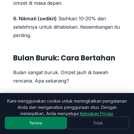
omzet di masa depan.
6. Nikmati (sedikit)
Sisihkan 10-20% dari
selebihnya untuk dihabiskan. Keseimbangan itu
penting.
Bulan Buruk: Cara Bertahan
Bulan sangat buruk. Omzet jauh di bawah
rencana. Apa sekarang?
Jangan Panik
Kami menggunakan cookie untuk meningkatkan pengalaman
Anda dan menganalisis penggunaan situs. Dengan
Bulan buruk itu terjadi. Jika Anda mengikuti
melanjutkan, Anda menyetujui
Kebijakan Privasi
.
strategi sebelumnya, Anda sudah siap.
Terima
Tolak