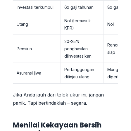
Investasi terkumpul
6x gaji tahunan
8x gaji tahu
Nol (termasuk
Utang
Nol
KPR)
20-25%
Rencana det
Pensiun
penghasilan
siap
diinvestasikan
Pertanggungan
Mungkin tid
Asuransi jiwa
ditinjau ulang
diperlukan
Jika Anda jauh dari tolok ukur ini, jangan
panik. Tapi bertindaklah – segera.
Menilai Kekayaan Bersih