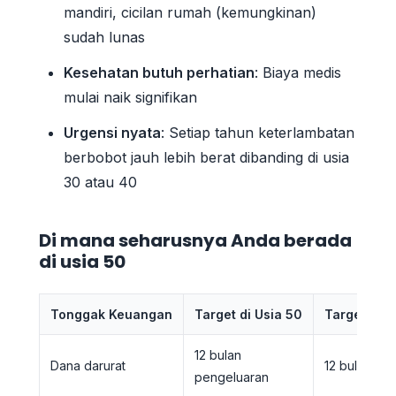
mandiri, cicilan rumah (kemungkinan)
sudah lunas
Kesehatan butuh perhatian
: Biaya medis
mulai naik signifikan
Urgensi nyata
: Setiap tahun keterlambatan
berbobot jauh lebih berat dibanding di usia
30 atau 40
Di mana seharusnya Anda berada
di usia 50
Tonggak Keuangan
Target di Usia 50
Target di U
12 bulan
Dana darurat
12 bulan
pengeluaran