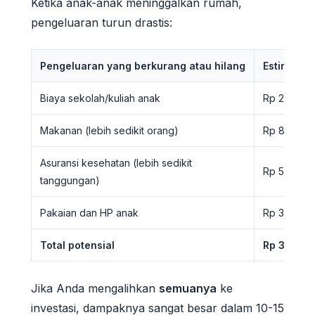
Ketika anak-anak meninggalkan rumah,
pengeluaran turun drastis:
Pengeluaran yang berkurang atau hilang
Estimasi 
Biaya sekolah/kuliah anak
Rp 2.000.0
Makanan (lebih sedikit orang)
Rp 800.000
Asuransi kesehatan (lebih sedikit
Rp 500.000
tanggungan)
Pakaian dan HP anak
Rp 300.000
Total potensial
Rp 3.600.
Jika Anda mengalihkan
semuanya
ke
investasi, dampaknya sangat besar dalam 10-15