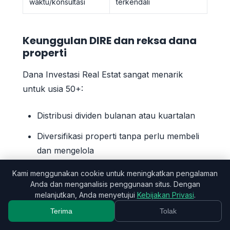
waktu/konsultasi
terkendali
Keunggulan DIRE dan reksa dana
properti
Dana Investasi Real Estat sangat menarik
untuk usia 50+:
Distribusi dividen bulanan atau kuartalan
Diversifikasi properti tanpa perlu membeli
dan mengelola
Likuiditas (bisa dijual saat diperlukan)
Kami menggunakan cookie untuk meningkatkan pengalaman
Anda dan menganalisis penggunaan situs. Dengan
Investasi awal terjangkau
melanjutkan, Anda menyetujui
Kebijakan Privasi
.
Terima
Tolak
Properti sendiri sebagai