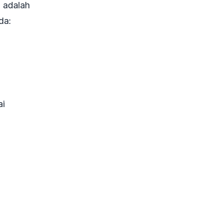
i adalah
da:
ai