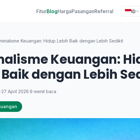
Fitur
Blog
Harga
Pasangan
Referral
ID
nimalisme Keuangan: Hidup Lebih Baik dengan Lebih Sedikit
malisme Keuangan: Hi
 Baik dengan Lebih Sed
y
·
27 April 2026
·
9 menit baca
euangan