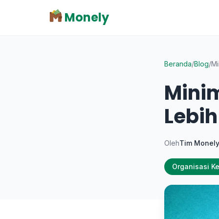
Monely
Beranda
/
Blog
/
Mi
Mini
Lebih
Oleh
Tim Monel
Organisasi K