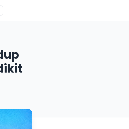
dup
ikit