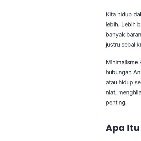
Kita hidup d
lebih. Lebih 
banyak barang
justru sebalik
Minimalisme 
hubungan And
atau hidup se
niat, menghi
penting.
Apa It