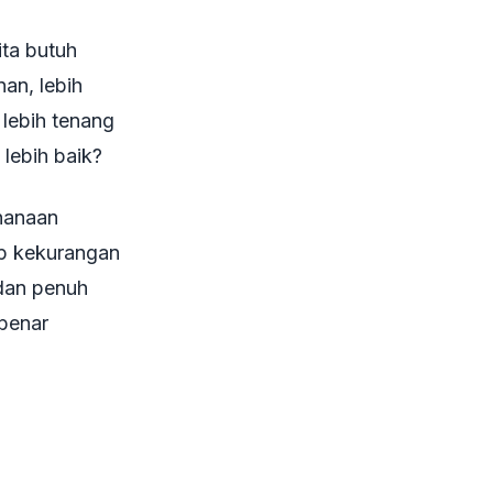
ta butuh
an, lebih
 lebih tenang
 lebih baik?
hanaan
up kekurangan
 dan penuh
-benar