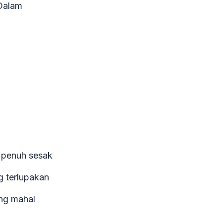
 Dalam
g penuh sesak
g terlupakan
ng mahal