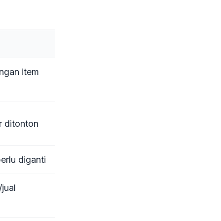
engan item
 ditonton
rlu diganti
jual