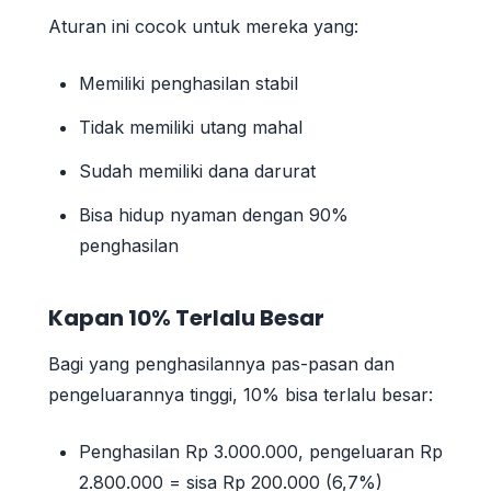
Aturan ini cocok untuk mereka yang:
Memiliki penghasilan stabil
Tidak memiliki utang mahal
Sudah memiliki dana darurat
Bisa hidup nyaman dengan 90%
penghasilan
Kapan 10% Terlalu Besar
Bagi yang penghasilannya pas-pasan dan
pengeluarannya tinggi, 10% bisa terlalu besar:
Penghasilan Rp 3.000.000, pengeluaran Rp
2.800.000 = sisa Rp 200.000 (6,7%)