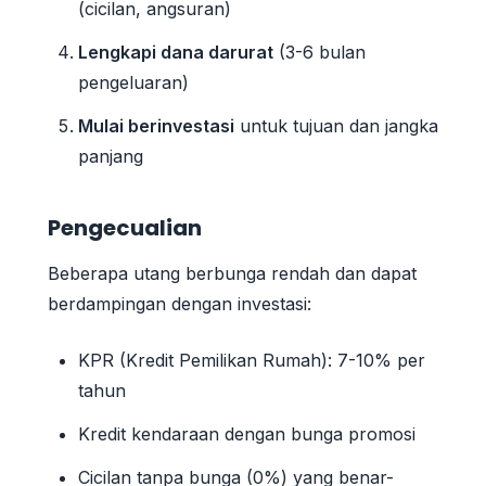
(cicilan, angsuran)
Lengkapi dana darurat
(3-6 bulan
pengeluaran)
Mulai berinvestasi
untuk tujuan dan jangka
panjang
Pengecualian
Beberapa utang berbunga rendah dan dapat
berdampingan dengan investasi:
KPR (Kredit Pemilikan Rumah): 7-10% per
tahun
Kredit kendaraan dengan bunga promosi
Cicilan tanpa bunga (0%) yang benar-