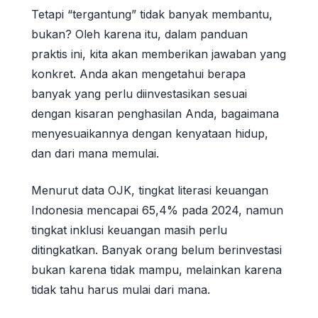
Tetapi “tergantung” tidak banyak membantu,
bukan? Oleh karena itu, dalam panduan
praktis ini, kita akan memberikan jawaban yang
konkret. Anda akan mengetahui berapa
banyak yang perlu diinvestasikan sesuai
dengan kisaran penghasilan Anda, bagaimana
menyesuaikannya dengan kenyataan hidup,
dan dari mana memulai.
Menurut data OJK, tingkat literasi keuangan
Indonesia mencapai 65,4% pada 2024, namun
tingkat inklusi keuangan masih perlu
ditingkatkan. Banyak orang belum berinvestasi
bukan karena tidak mampu, melainkan karena
tidak tahu harus mulai dari mana.