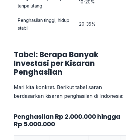
10-20%
tanpa utang
Penghasilan tinggi, hidup
20-35%
stabil
Tabel: Berapa Banyak
Investasi per Kisaran
Penghasilan
Mari kita konkret. Berikut tabel saran
berdasarkan kisaran penghasilan di Indonesia:
Penghasilan Rp 2.000.000 hingga
Rp 5.000.000