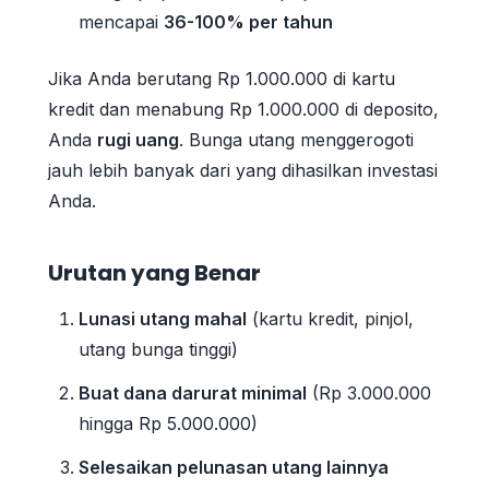
mencapai
36-100% per tahun
Jika Anda berutang Rp 1.000.000 di kartu
kredit dan menabung Rp 1.000.000 di deposito,
Anda
rugi uang
. Bunga utang menggerogoti
jauh lebih banyak dari yang dihasilkan investasi
Anda.
Urutan yang Benar
Lunasi utang mahal
(kartu kredit, pinjol,
utang bunga tinggi)
Buat dana darurat minimal
(Rp 3.000.000
hingga Rp 5.000.000)
Selesaikan pelunasan utang lainnya