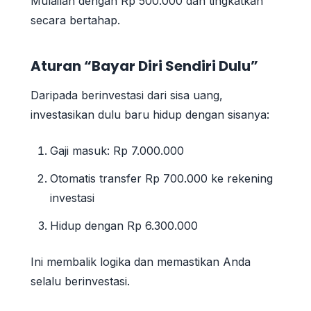
Mulailah dengan Rp 500.000 dan tingkatkan
secara bertahap.
Aturan “Bayar Diri Sendiri Dulu”
Daripada berinvestasi dari sisa uang,
investasikan dulu baru hidup dengan sisanya:
Gaji masuk: Rp 7.000.000
Otomatis transfer Rp 700.000 ke rekening
investasi
Hidup dengan Rp 6.300.000
Ini membalik logika dan memastikan Anda
selalu berinvestasi.