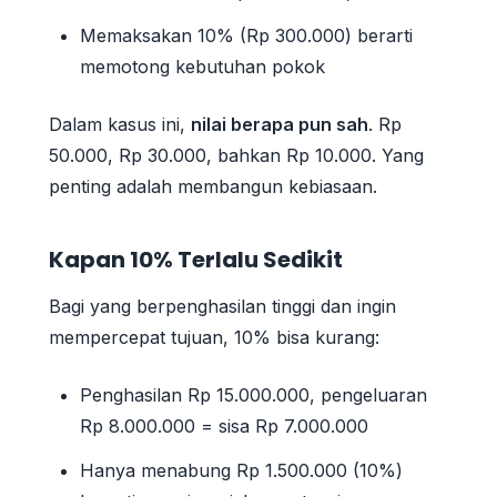
Memaksakan 10% (Rp 300.000) berarti
memotong kebutuhan pokok
Dalam kasus ini,
nilai berapa pun sah
. Rp
50.000, Rp 30.000, bahkan Rp 10.000. Yang
penting adalah membangun kebiasaan.
Kapan 10% Terlalu Sedikit
Bagi yang berpenghasilan tinggi dan ingin
mempercepat tujuan, 10% bisa kurang:
Penghasilan Rp 15.000.000, pengeluaran
Rp 8.000.000 = sisa Rp 7.000.000
Hanya menabung Rp 1.500.000 (10%)