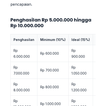
pencapaian.
Penghasilan Rp 5.000.000 hingga
Rp 10.000.000
Penghasilan
Minimum (10%)
Ideal (15%)
Agres
Rp
Rp
Rp 600.000
Rp 1.5
6.000.000
900.000
Rp
Rp
Rp 700.000
Rp 1.7
7.000.000
1.050.000
Rp
Rp
Rp 800.000
Rp 2.
8.000.000
1.200.000
Rp
Rp
Rp 1.000.000
Rp 2.