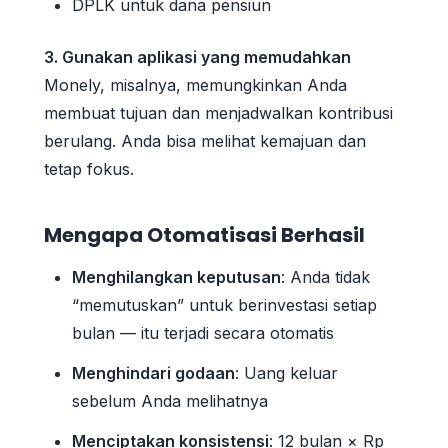
DPLK untuk dana pensiun
3. Gunakan aplikasi yang memudahkan
Monely, misalnya, memungkinkan Anda
membuat tujuan dan menjadwalkan kontribusi
berulang. Anda bisa melihat kemajuan dan
tetap fokus.
Mengapa Otomatisasi Berhasil
Menghilangkan keputusan
: Anda tidak
“memutuskan” untuk berinvestasi setiap
bulan — itu terjadi secara otomatis
Menghindari godaan
: Uang keluar
sebelum Anda melihatnya
Menciptakan konsistensi
: 12 bulan × Rp