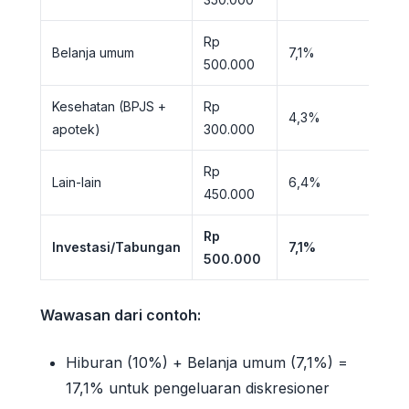
Rp
Belanja umum
7,1%
500.000
Kesehatan (BPJS +
Rp
4,3%
apotek)
300.000
Rp
Lain-lain
6,4%
450.000
Rp
Investasi/Tabungan
7,1%
500.000
Wawasan dari contoh:
Hiburan (10%) + Belanja umum (7,1%) =
17,1% untuk pengeluaran diskresioner