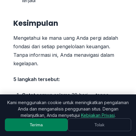
terjadi
Kesimpulan
Mengetahui ke mana uang Anda pergi adalah
fondasi dari setiap pengelolaan keuangan.
Tanpa informasi ini, Anda menavigasi dalam
kegelapan.
5 langkah tersebut:
Catat semua
selama 30 hari — tanpa
Kami menggunakan cookie untuk meningkatkan pengalaman
kecuali
Anda dan menganalisis penggunaan situs. Dengan
Analisis diagram lingkaran
— proporsi
melanjutkan, Anda menyetujui
Kebijakan Privasi
.
mengungkapkan kebenaran
Terima
Tolak