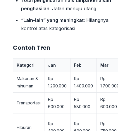
Total pengeluaran naik tanpa kenaikan
penghasilan:
Jalan menuju utang
“Lain-lain” yang meningkat:
Hilangnya
kontrol atas kategorisasi
Contoh Tren
Kategori
Jan
Feb
Mar
T
Makanan &
Rp
Rp
Rp
⬆️
minuman
1.200.000
1.400.000
1.700.000
Na
Rp
Rp
Rp
➡️
Transportasi
600.000
580.000
600.000
St
⬆️
Rp
Rp
Rp
Hiburan
Na
400.000
600.000
750.000