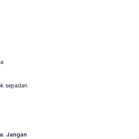
sa
ak sepadan
ya. Jangan