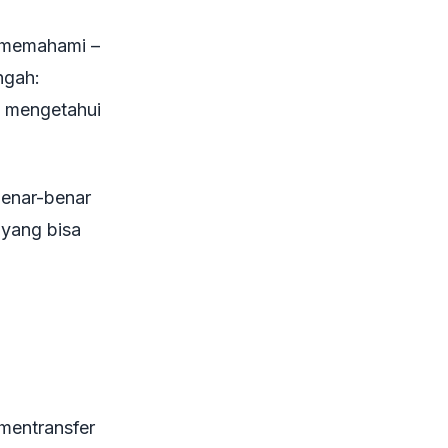
r memahami –
ngah:
n mengetahui
enar-benar
 yang bisa
 mentransfer