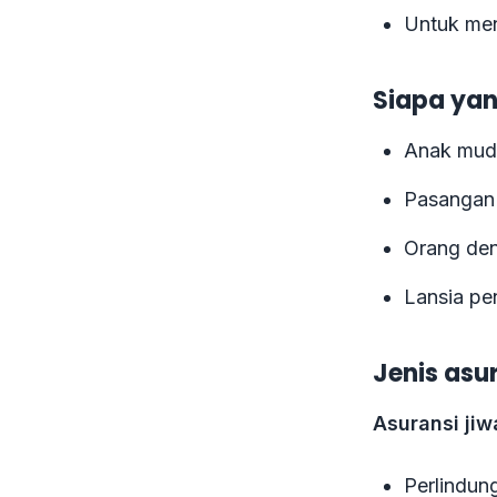
Untuk men
Siapa ya
Anak muda
Pasangan 
Orang de
Lansia pe
Jenis asur
Asuransi jiw
Perlindung