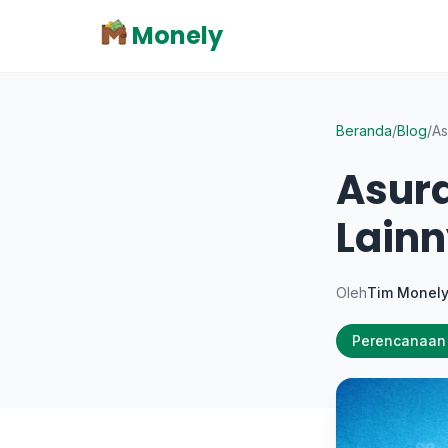
Monely
Beranda
/
Blog
/
As
Asura
Lain
Oleh
Tim Monel
Perencanaan