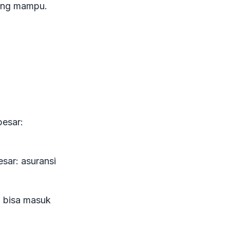
yang mampu.
besar:
esar: asuransi
i bisa masuk