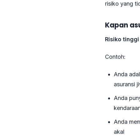
risiko yang 
Kapan asu
Risiko tingg
Contoh:
Anda adal
asuransi 
Anda punya
kendaraan
Anda memi
akal