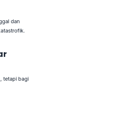
nggal dan
atastrofik.
ar
 tetapi bagi