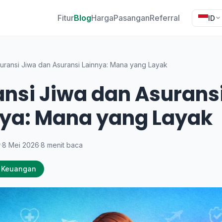
Fitur
Blog
Harga
Pasangan
Referral
ID
uransi Jiwa dan Asuransi Lainnya: Mana yang Layak
nsi Jiwa dan Asurans
nya: Mana yang Layak
y
·
8 Mei 2026
·
8 menit baca
 Keuangan