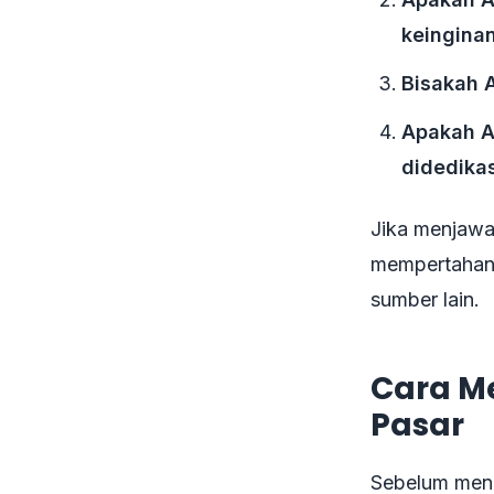
keingina
Bisakah A
Apakah A
didedikas
Jika menjawab
mempertahank
sumber lain.
Cara M
Pasar
Sebelum meng