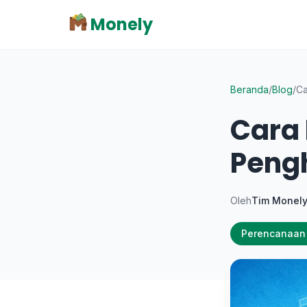
Monely
Beranda
/
Blog
/
Ca
Cara
Peng
Oleh
Tim Monel
Perencanaan