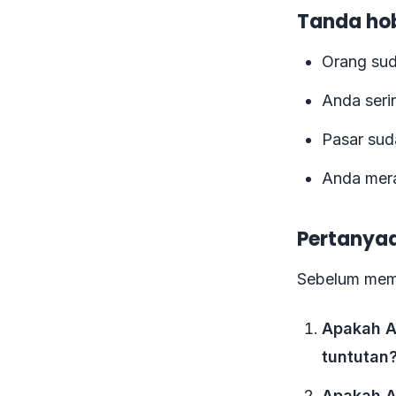
Tanda hob
Orang su
Anda seri
Pasar sud
Anda mera
Pertanyaa
Sebelum memu
Apakah A
tuntutan
Apakah A