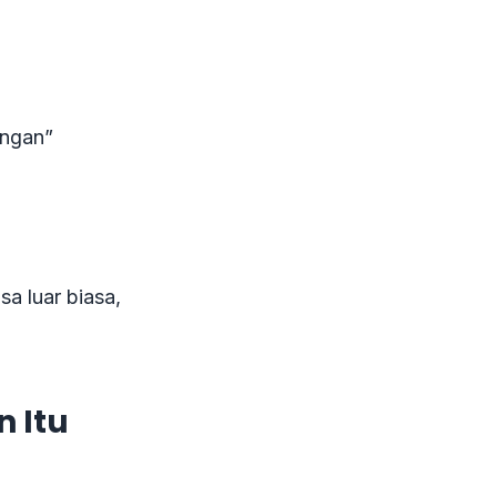
angan”
a luar biasa,
n Itu