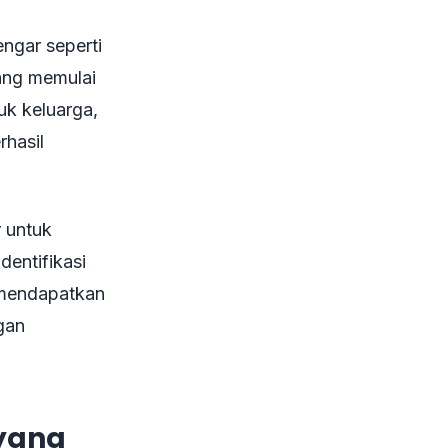
ngar seperti
yang memulai
k keluarga,
rhasil
r untuk
entifikasi
 mendapatkan
gan
 yang