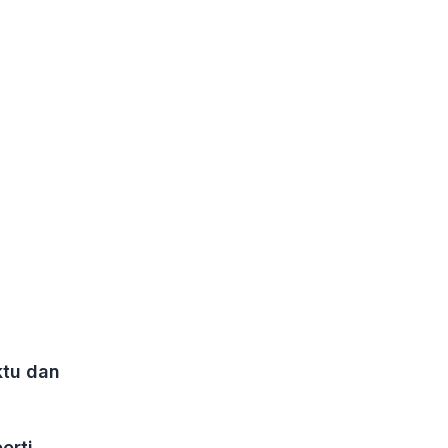
ktu dan
erti