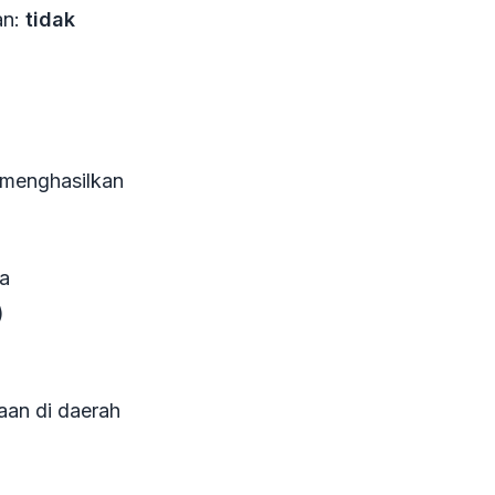
an:
tidak
n menghasilkan
a
)
aan di daerah