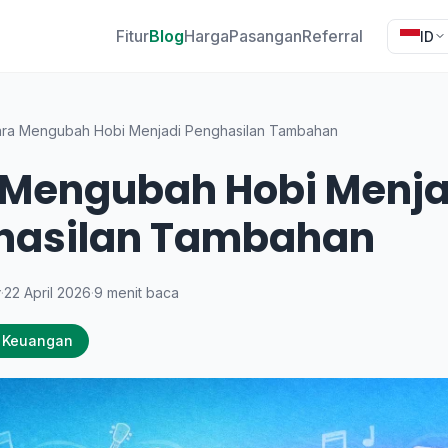
Fitur
Blog
Harga
Pasangan
Referral
ID
ra Mengubah Hobi Menjadi Penghasilan Tambahan
 Mengubah Hobi Menja
hasilan Tambahan
y
·
22 April 2026
·
9 menit baca
 Keuangan