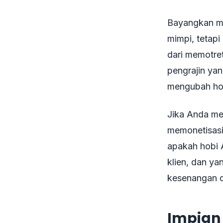
Bayangkan me
mimpi, tetapi
dari memotre
pengrajin ya
mengubah hob
Jika Anda mem
memonetisasin
apakah hobi 
klien, dan y
kesenangan d
Impian