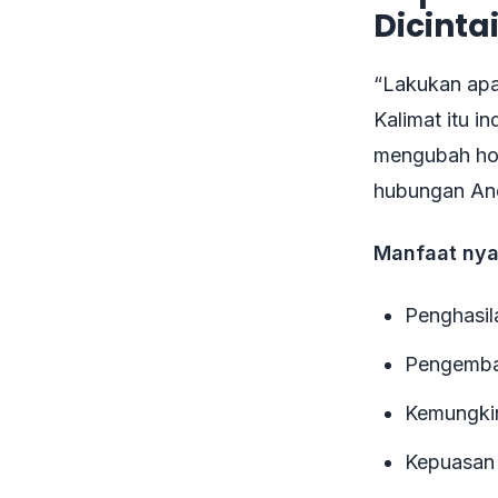
Dicinta
“Lakukan apa
Kalimat itu i
mengubah hob
hubungan And
Manfaat nya
Penghasil
Pengemban
Kemungkin
Kepuasan 