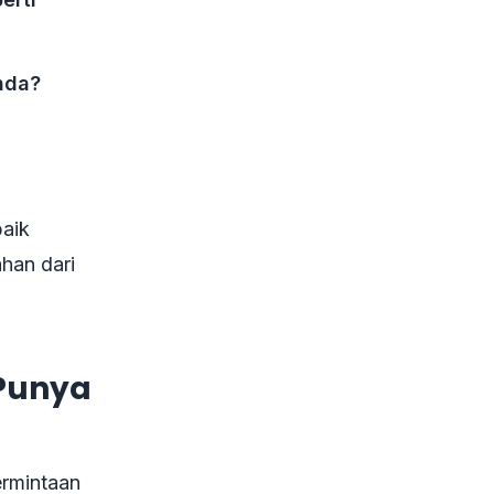
nda?
baik
han dari
Punya
ermintaan