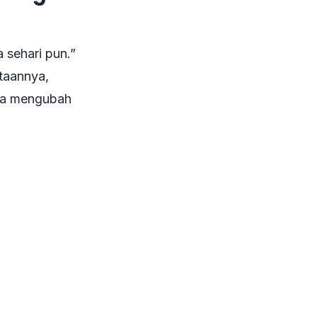
 sehari pun.”
ataannya,
isa mengubah