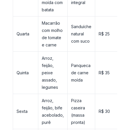
moída com
integral
batata
Macarrão
Sanduíche
com molho
Quarta
natural
R$ 25
de tomate
com suco
e carne
Arroz,
feijão,
Panqueca
Quinta
peixe
de carne
R$ 35
assado,
moída
legumes
Arroz,
Pizza
feijão, bife
caseira
Sexta
R$ 30
acebolado,
(massa
purê
pronta)