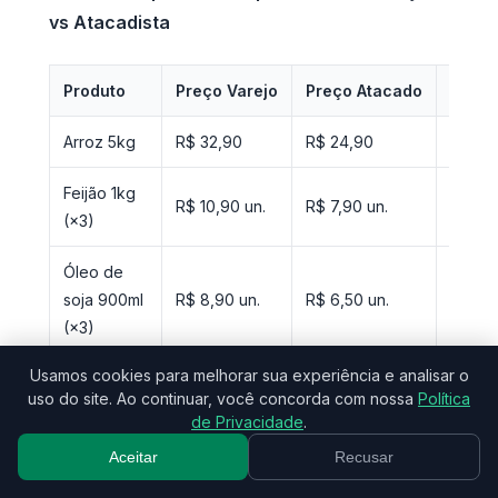
vs Atacadista
Produto
Preço Varejo
Preço Atacado
Econ
Arroz 5kg
R$ 32,90
R$ 24,90
24%
Feijão 1kg
R$ 10,90 un.
R$ 7,90 un.
28%
(×3)
Óleo de
soja 900ml
R$ 8,90 un.
R$ 6,50 un.
27%
(×3)
Usamos cookies para melhorar sua experiência e analisar o
Açúcar 5kg
R$ 19,90
R$ 14,90
25%
uso do site. Ao continuar, você concorda com nossa
Política
de Privacidade
.
Café 500g
R$ 22,90 un.
R$ 16,90 un.
26%
(×2)
Aceitar
Recusar