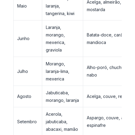
Acelga, almeirão, chicór
Maio
laranja,
mostarda
tangerina, kiwi
Laranja,
morango,
Batata-doce, cará, ervil
Junho
mexerica,
mandioca
graviola
Morango,
Alho-poró, chuchu, ervil
Julho
laranja-lima,
nabo
mexerica
Jabuticaba,
Agosto
Acelga, couve, repolho,
morango, laranja
Acerola,
Aspargo, couve, almeir
Setembro
jabuticaba,
espinafre
abacaxi, mamão