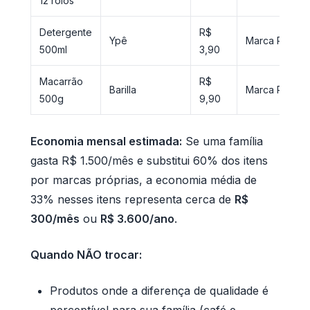
12 rolos
Detergente
R$
Ypê
Marca Própria
500ml
3,90
Macarrão
R$
Barilla
Marca Própria
500g
9,90
Economia mensal estimada:
Se uma família
gasta R$ 1.500/mês e substitui 60% dos itens
por marcas próprias, a economia média de
33% nesses itens representa cerca de
R$
300/mês
ou
R$ 3.600/ano
.
Quando NÃO trocar:
Produtos onde a diferença de qualidade é
perceptível para sua família (café e