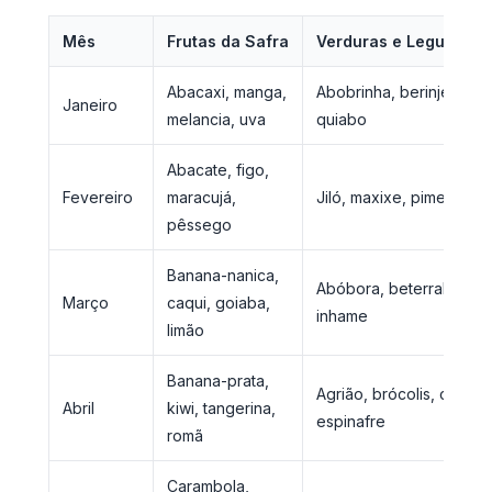
Mês
Frutas da Safra
Verduras e Legumes d
Abacaxi, manga,
Abobrinha, berinjela, pe
Janeiro
melancia, uva
quiabo
Abacate, figo,
Fevereiro
maracujá,
Jiló, maxixe, pimentão, 
pêssego
Banana-nanica,
Abóbora, beterraba, ge
Março
caqui, goiaba,
inhame
limão
Banana-prata,
Agrião, brócolis, couve-f
Abril
kiwi, tangerina,
espinafre
romã
Carambola,