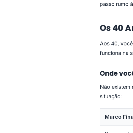
passo rumo à
Os 40 A
Aos 40, você 
funciona na s
Onde você
Não existem r
situação:
Marco Fin