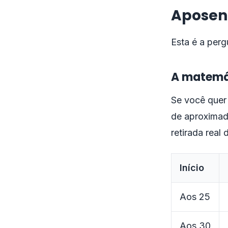
Aposent
Esta é a per
A matemá
Se você quer
de aproximad
retirada real
Início
Aos 25
Aos 30