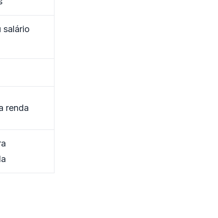
s
 salário
 renda
ra
da