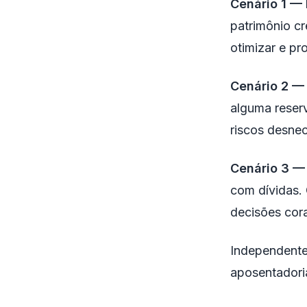
Cenário 1 —
patrimônio c
otimizar e pr
Cenário 2 —
alguma reser
riscos desnec
Cenário 3 —
com dívidas. 
decisões cor
Independente
aposentadori