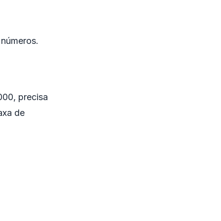
s números.
00, precisa
axa de