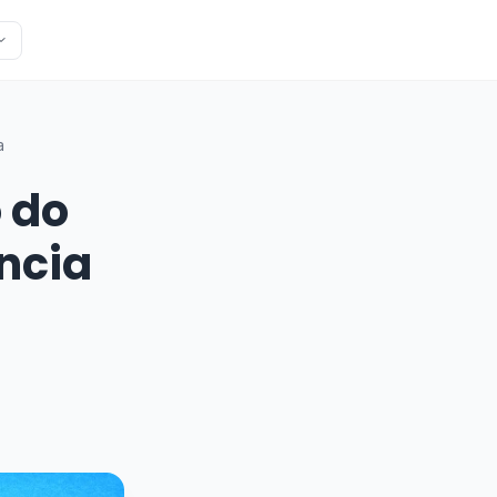
a
 do
ncia