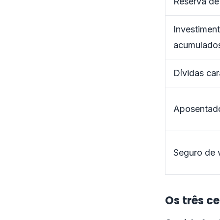
Reserva de
Investimen
acumulado
Dívidas car
Aposentado
Seguro de 
Os três c