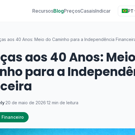
Recursos
Blog
Preços
Casais
Indicar
PT
ças aos 40 Anos: Meio do Caminho para a Independência Financeir
ças aos 40 Anos: Meio
nho para a Independê
ceira
ly
·
20 de maio de 2026
·
12 min de leitura
 Financeiro