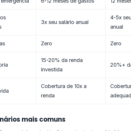
 emergência
6-12 meses de gastos
12 mese
tos
4-5x seu
3x seu salário anual
s
anual
as
Zero
Zero
15-20% da renda
ria
20%+ da
investida
Cobertura de 10x a
Cobertu
vida
renda
adequa
enários mais comuns