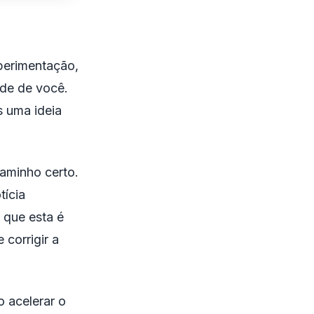
perimentação,
nde de você.
s uma ideia
aminho certo.
tícia
 que esta é
corrigir a
 acelerar o