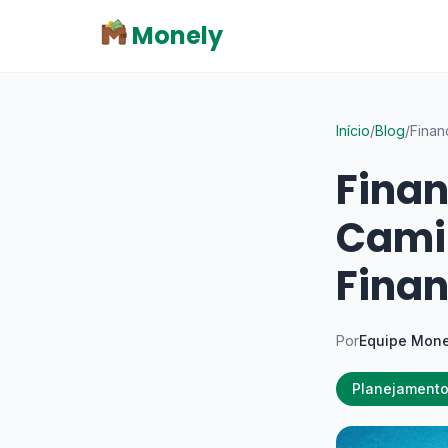
Monely
Início
/
Blog
/
Finan
Finan
Cami
Finan
Por
Equipe Mone
Planejamento