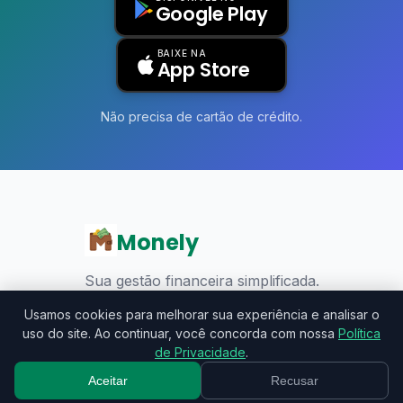
Google Play
BAIXE NA
App Store
Não precisa de cartão de crédito.
Monely
Sua gestão financeira simplificada.
Preços
Importar
Indicar
Privacidade
Termos
Usamos cookies para melhorar sua experiência e analisar o
uso do site. Ao continuar, você concorda com nossa
Política
de Privacidade
.
© 2026 Monely. Todos os direitos reservados.
Aceitar
Recusar