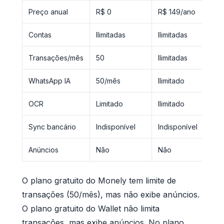
Preço anual
R$ 0
R$ 149/ano
R$
Contas
Ilimitadas
Ilimitadas
Lim
Transações/mês
50
Ilimitadas
Ili
WhatsApp IA
50/mês
Ilimitado
Ind
OCR
Limitado
Ilimitado
Bás
Sync bancário
Indisponível
Indisponível
Ind
Anúncios
Não
Não
Si
O plano gratuito do Monely tem limite de
transações (50/mês), mas não exibe anúncios.
O plano gratuito do Wallet não limita
transações, mas exibe anúncios. No plano