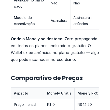
Anúncios no plano
Não
Não
pago
Modelo de
Assinatura +
Assinatura
monetização
anúncios
Onde o Monely se destaca:
Zero propaganda
em todos os planos, incluindo o gratuito. O
Wallet exibe anúncios no plano gratuito — algo
que pode incomodar no uso diário.
Comparativo de Preços
Aspecto
Monely Grátis
Monely PRO
Wal
Preço mensal
R$ 0
R$ 14,90
R$