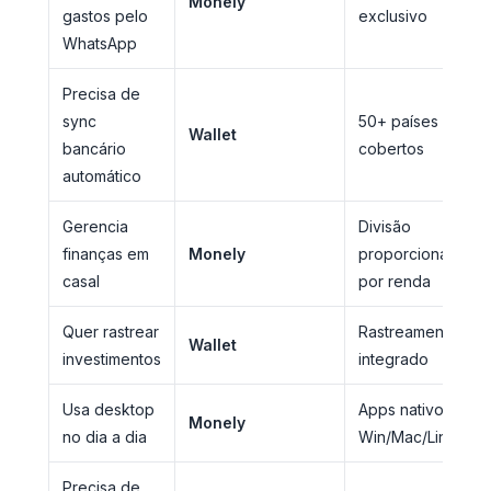
Monely
gastos pelo
exclusivo
WhatsApp
Precisa de
sync
50+ países
Wallet
bancário
cobertos
automático
Gerencia
Divisão
finanças em
Monely
proporcional
casal
por renda
Quer rastrear
Rastreamento
Wallet
investimentos
integrado
Usa desktop
Apps nativos
Monely
no dia a dia
Win/Mac/Linux
Precisa de