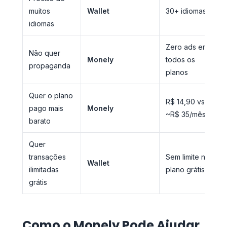
muitos
Wallet
30+ idiomas
idiomas
Zero ads em
Não quer
Monely
todos os
propaganda
planos
Quer o plano
R$ 14,90 vs
pago mais
Monely
~R$ 35/mês
barato
Quer
transações
Sem limite no
Wallet
ilimitadas
plano grátis
grátis
Como o Monely Pode Ajudar