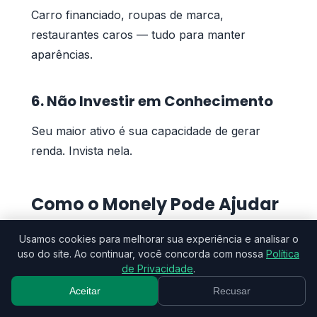
Carro financiado, roupas de marca,
restaurantes caros — tudo para manter
aparências.
6. Não Investir em Conhecimento
Seu maior ativo é sua capacidade de gerar
renda. Invista nela.
Como o Monely Pode Ajudar
O Monely foi criado para simplificar o controle
Usamos cookies para melhorar sua experiência e analisar o
uso do site. Ao continuar, você concorda com nossa
Política
financeiro, especialmente para quem está
de Privacidade
.
começando. Veja como ele pode te ajudar no
Aceitar
Recusar
primeiro emprego: