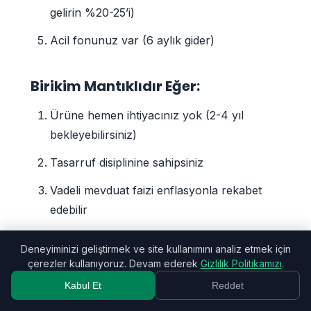
gelirin %20-25’i)
Acil fonunuz var (6 aylık gider)
Birikim Mantıklıdır Eğer:
Ürüne hemen ihtiyacınız yok (2-4 yıl
bekleyebilirsiniz)
Tasarruf disiplinine sahipsiniz
Vadeli mevduat faizi enflasyonla rekabet
edebilir
Altın gibi koruyucu araçlarla
Deneyiminizi geliştirmek ve site kullanımını analiz etmek için
birleştirebilirsiniz
çerezler kullanıyoruz. Devam ederek
Gizlilik Politikamızı
.
Kabul Et
Reddet
Taksitli Alışveriş Mantıklıdır Eğer: