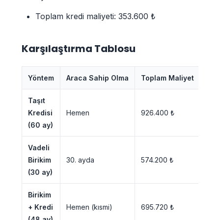
Toplam kredi maliyeti: 353.600 ₺
Karşılaştırma Tablosu
Yöntem
Araca Sahip Olma
Toplam Maliyet
Ek 
Taşıt
446
Kredisi
Hemen
926.400 ₺
faiz
(60 ay)
Vadeli
Sıfır
Birikim
30. ayda
574.200 ₺
kaza
(30 ay)
Birikim
175.
+ Kredi
Hemen (kısmi)
695.720 ₺
faiz
(48 ay)