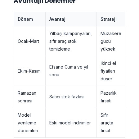
Avantajlı Dönemler
Dönem
Avantaj
Strateji
Yılbaşı kampanyaları,
Müzakere
Ocak-Mart
sıfır araç stok
gücü
temizleme
yüksek
İkinci el
Efsane Cuma ve yıl
Ekim-Kasım
fiyatları
sonu
düşer
Ramazan
Pazarlık
Satıcı stok fazlası
sonrası
fırsatı
Model
Sıfır
yenileme
Eski model indirimler
araçta
dönemleri
fırsat