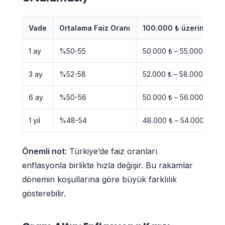
Vade
Ortalama Faiz Oranı
100.000 ₺ üzerinden yıl
1 ay
%50-55
50.000 ₺ – 55.000 ₺
3 ay
%52-58
52.000 ₺ – 58.000 ₺
6 ay
%50-56
50.000 ₺ – 56.000 ₺
1 yıl
%48-54
48.000 ₺ – 54.000 ₺
Önemli not
: Türkiye’de faiz oranları
enflasyonla birlikte hızla değişir. Bu rakamlar
dönemin koşullarına göre büyük farklılık
gösterebilir.