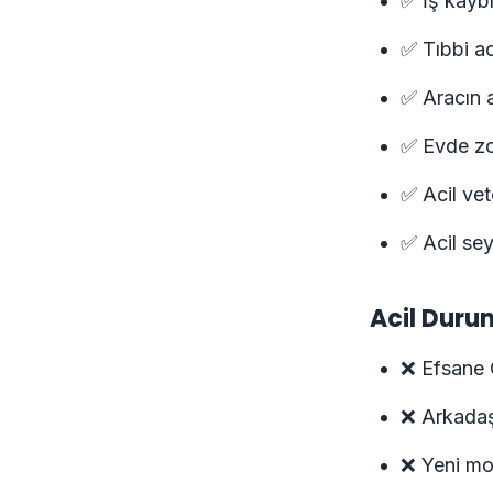
✅ İş kayb
✅ Tıbbi a
✅ Aracın a
✅ Evde zor
✅ Acil vet
✅ Acil sey
Acil Duru
❌ Efsane 
❌ Arkadaşl
❌ Yeni mod