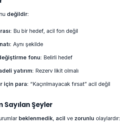
r
onu
değildir
:
arası
: Bu bir hedef, acil fon değil
natı
: Aynı şekilde
değiştirme fonu
: Belirli hedef
deli yatırım
: Rezerv likit olmalı
ar için para
: “Kaçırılmayacak fırsat” acil değil
m Sayılan Şeyler
durumlar
beklenmedik
,
acil
ve
zorunlu
olaylardır: