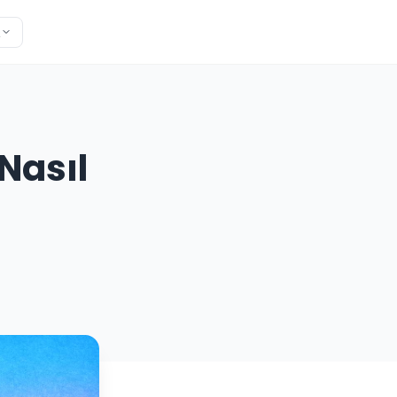
R
Nasıl