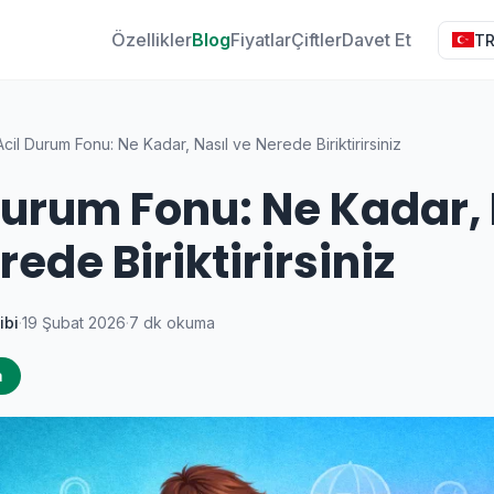
Özellikler
Blog
Fiyatlar
Çiftler
Davet Et
T
Acil Durum Fonu: Ne Kadar, Nasıl ve Nerede Biriktirirsiniz
Durum Fonu: Ne Kadar, 
rede Biriktirirsiniz
ibi
·
19 Şubat 2026
·
7 dk okuma
a