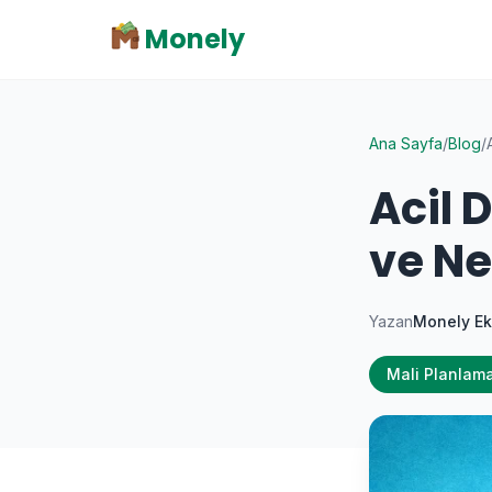
Monely
Ana Sayfa
/
Blog
/
Acil 
ve Ne
Yazan
Monely Ek
Mali Planlam