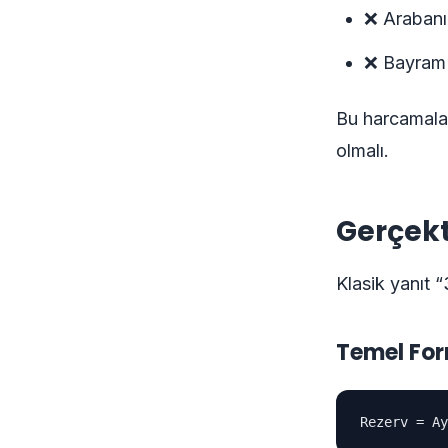
❌ Arabanı
❌ Bayram 
Bu harcamalar 
olmalı.
Gerçekt
Klasik yanıt “
Temel Fo