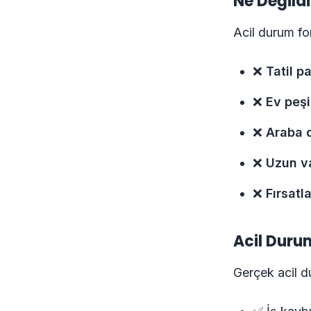
Ne Değildi
Acil durum f
❌
Tatil p
❌
Ev peşi
❌
Araba 
❌
Uzun va
❌
Fırsatl
Acil Duru
Gerçek acil 