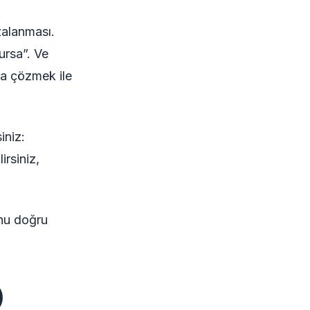
zalanması.
ursa”. Ve
la çözmek ile
iniz:
irsiniz,
.
onu doğru
)