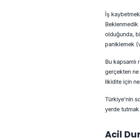
İş kaybetmek.
Beklenmedik d
olduğunda, b
paniklemek (v
Bu kapsamlı r
gerçekten ne k
likidite için 
Türkiye’nin s
yerde tutmak 
Acil Du