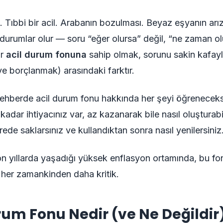
 Tıbbi bir acil. Arabanın bozulması. Beyaz eşyanın arı
urumlar olur — soru “eğer olursa” değil, “ne zaman ol
ir
acil durum fonuna
sahip olmak, sorunu sakin kafay
e borçlanmak) arasındaki farktır.
ehberde acil durum fonu hakkında her şeyi öğreneceks
adar ihtiyacınız var, az kazanarak bile nasıl oluşturabil
nerede saklarsınız ve kullandıktan sonra nasıl yenilersiniz
on yıllarda yaşadığı yüksek enflasyon ortamında, bu f
her zamankinden daha kritik.
rum Fonu Nedir (ve Ne Değildir