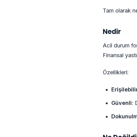
Tam olarak n
Nedir
Acil durum f
Finansal yastı
Özellikleri:
Erişilebili
Güvenli
: 
Dokunul