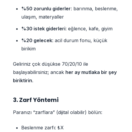
%50 zorunlu giderler
: barınma, beslenme,
ulaşım, materyaller
%30 istek giderleri
: eğlence, kafe, giyim
%20 gelecek
: acil durum fonu, küçük
birikim
Geliriniz çok düşükse 70/20/10 ile
başlayabilirsiniz; ancak
her ay mutlaka bir şey
biriktirin
.
3. Zarf Yöntemi
Paranızı “zarflara” (dijital olabilir) bölün:
Beslenme zarfı: ₺X