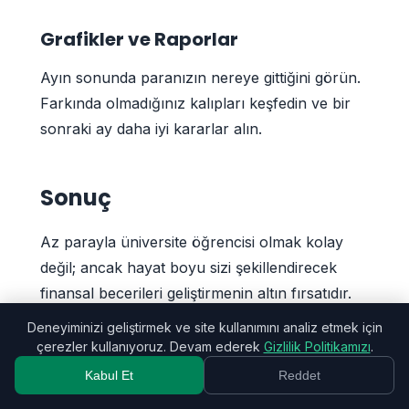
Grafikler ve Raporlar
Ayın sonunda paranızın nereye gittiğini görün.
Farkında olmadığınız kalıpları keşfedin ve bir
sonraki ay daha iyi kararlar alın.
Sonuç
Az parayla üniversite öğrencisi olmak kolay
değil; ancak hayat boyu sizi şekillendirecek
finansal becerileri geliştirmenin altın fırsatıdır.
Şimdi oluşturduğunuz alışkanlıklar, borçlu mu
Deneyiminizi geliştirmek ve site kullanımını analiz etmek için
yoksa birikimle mi mezun olacağınızı
çerezler kullanıyoruz. Devam ederek
Gizlilik Politikamızı
.
belirleyecek.
Kabul Et
Reddet