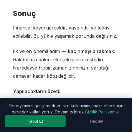
Sonuç
Finansal kaygı gerçektir, yaygındır ve tedavi
edilebilir. Bu yükle yaşamak zorunda değilsiniz.
İlk ve en önemli adım —
kaçınmayı bırakmak
.
Rakamlara bakın. Gerçekliğinizi keşfedin.
Neredeyse hiçbir zaman zihninizin yarattığı
canavar kadar kötü değildir.
Yapılacakların özeti:
Deneyiminizi geliştirmek ve site kullanımını analiz etmek için
Tanıyın
finansal kaygıyı (utanmadan)
çerezler kullanıyoruz. Devam ederek
Gizlilik Politikamızı
.
Döngüyü kırın
— rakamlara bakın
Kabul Et
Reddet
Küçük başlayın
— günde bir eylem yeterli