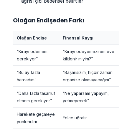
ağrısı gibi bedensel belirtiler
Olağan Endişeden Farkı
Olağan Endişe
Finansal Kaygı
“Kirayı ödemem
“Kirayı ödeyemezsem eve
gerekiyor”
kilitlenir miyim?”
“Bu ay fazla
“Başarısızım, hiçbir zaman
harcadım”
organize olamayacağım”
“Daha fazla tasarruf
“Ne yaparsam yapayım,
etmem gerekiyor”
yetmeyecek”
Harekete geçmeye
Felce uğratır
yönlendirir