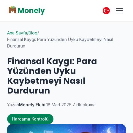
Monely
Ana Sayfa
/
Blog
/
Finansal Kaygı: Para Yüzünden Uyku Kaybetmeyi Nasıl
Durdurun
Finansal Kaygı: Para
Yüzünden Uyku
Kaybetmeyi Nasıl
Durdurun
Yazan
Monely Ekibi
·
18 Mart 2026
·
7 dk okuma
Harcama Kontrolü