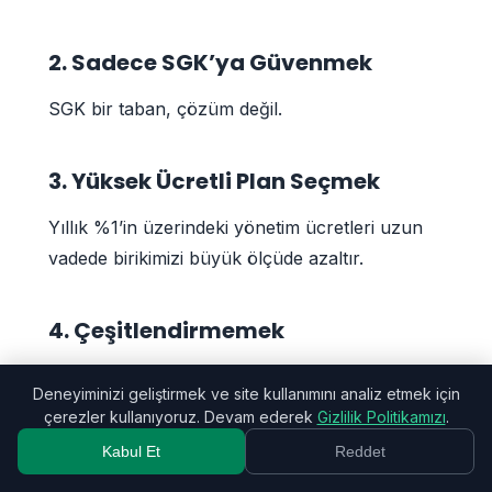
2. Sadece SGK’ya Güvenmek
SGK bir taban, çözüm değil.
3. Yüksek Ücretli Plan Seçmek
Yıllık %1’in üzerindeki yönetim ücretleri uzun
vadede birikimizi büyük ölçüde azaltır.
4. Çeşitlendirmemek
Tüm birikimi tek bir araca koymak risktir.
Deneyiminizi geliştirmek ve site kullanımını analiz etmek için
çerezler kullanıyoruz. Devam ederek
Gizlilik Politikamızı
.
5. Acil Durumlarda Emeklilik
Kabul Et
Reddet
Fonunu Kullanmak