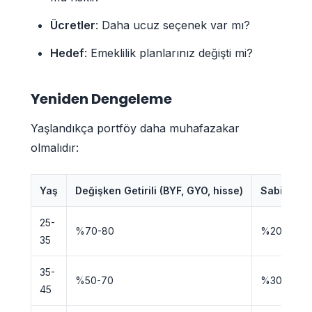
Ücretler
: Daha ucuz seçenek var mı?
Hedef
: Emeklilik planlarınız değişti mi?
Yeniden Dengeleme
Yaşlandıkça portföy daha muhafazakar
olmalıdır:
Yaş
Değişken Getirili (BYF, GYO, hisse)
Sabit Getir
25-
%70-80
%20-30
35
35-
%50-70
%30-50
45