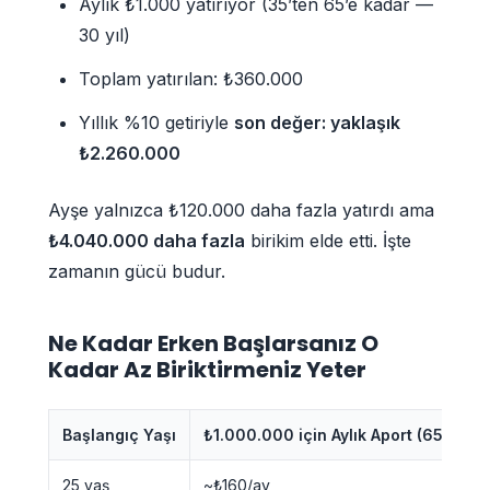
Aylık ₺1.000 yatırıyor (35’ten 65’e kadar —
30 yıl)
Toplam yatırılan: ₺360.000
Yıllık %10 getiriyle
son değer: yaklaşık
₺2.260.000
Ayşe yalnızca ₺120.000 daha fazla yatırdı ama
₺4.040.000 daha fazla
birikim elde etti. İşte
zamanın gücü budur.
Ne Kadar Erken Başlarsanız O
Kadar Az Biriktirmeniz Yeter
Başlangıç Yaşı
₺1.000.000 için Aylık Aport (65 yaşın
25 yaş
~₺160/ay