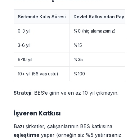
Sistemde Kalış Süresi
Devlet Katkısından Pay
0-3 yıl
%0 (hiç alamazsınız)
3-6 yıl
%15
6-10 yıl
%35
10+ yıl (56 yaş üstü)
%100
Strateji
: BES’e girin ve en az 10 yıl çıkmayın.
İşveren Katkısı
Bazı şirketler, çalışanlarının BES katkısına
eşleştirme
yapar (örneğin siz %5 yatırırsanız