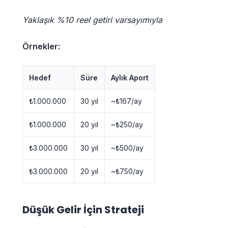
Yaklaşık %10 reel getiri varsayımıyla
Örnekler:
Hedef
Süre
Aylık Aport
₺1.000.000
30 yıl
~₺167/ay
₺1.000.000
20 yıl
~₺250/ay
₺3.000.000
30 yıl
~₺500/ay
₺3.000.000
20 yıl
~₺750/ay
Düşük Gelir İçin Strateji