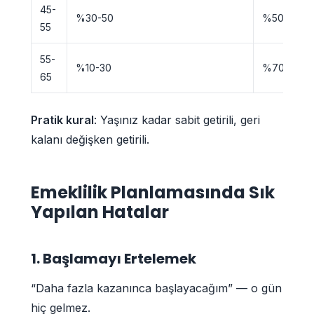
45-
%30-50
%50-70
55
55-
%10-30
%70-90
65
Pratik kural
: Yaşınız kadar sabit getirili, geri
kalanı değişken getirili.
Emeklilik Planlamasında Sık
Yapılan Hatalar
1. Başlamayı Ertelemek
“Daha fazla kazanınca başlayacağım” — o gün
hiç gelmez.