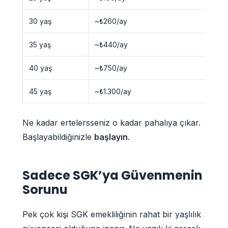
30 yaş
~₺260/ay
35 yaş
~₺440/ay
40 yaş
~₺750/ay
45 yaş
~₺1.300/ay
Ne kadar ertelersseniz o kadar pahalıya çıkar.
Başlayabildiğinizle
başlayın
.
Sadece SGK’ya Güvenmenin
Sorunu
Pek çok kişi SGK emekliliğinin rahat bir yaşlılık