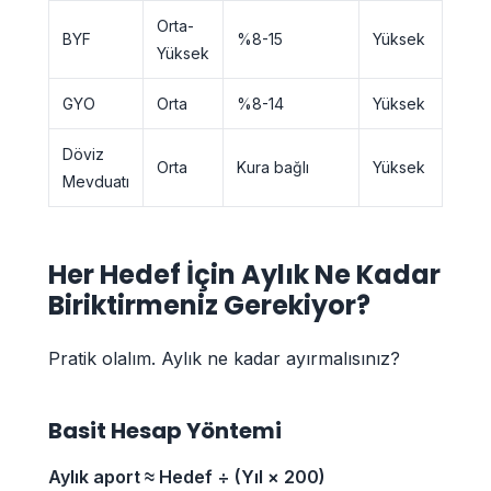
Orta-
%0,1
BYF
%8-15
Yüksek
Yüksek
0,5
GYO
Orta
%8-14
Yüksek
Sıfır
Döviz
Orta
Kura bağlı
Yüksek
Sıfır
Mevduatı
Her Hedef İçin Aylık Ne Kadar
Biriktirmeniz Gerekiyor?
Pratik olalım. Aylık ne kadar ayırmalısınız?
Basit Hesap Yöntemi
Aylık aport ≈ Hedef ÷ (Yıl × 200)