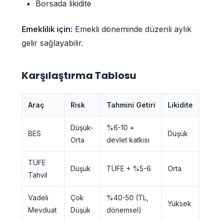
Borsada likidite
Emeklilik için:
Emekli döneminde düzenli aylık
gelir sağlayabilir.
Karşılaştırma Tablosu
Araç
Risk
Tahmini Getiri
Likidite
Mali
Düşük-
%6-10 +
BES
Düşük
%0,
Orta
devlet katkısı
TÜFE
Düşük
TÜFE + %5-6
Orta
~%0
Tahvil
Vadeli
Çok
%40-50 (TL,
Yüksek
Sıfır
Mevduat
Düşük
dönemsel)