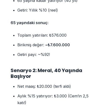
65 yaşına kadar yatırıyor (40 yıl)
Getiri: Yıllık %10 (reel)
65 yaşındaki sonuç:
Toplam yatırılan: ₺576.000
Birikmiş değer:
~₺7.600.000
Getiri payı: ~%92!
Senaryo 2: Meral, 40 Yaşında
Başlıyor
Net maaş: ₺20.000 (terfi aldı)
Aylık %15 yatırıyor: ₺3.000 (Cem’in 2,5
katı!)