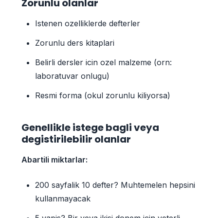
Zorunlu olanlar
Istenen ozelliklerde defterler
Zorunlu ders kitaplari
Belirli dersler icin ozel malzeme (orn:
laboratuvar onlugu)
Resmi forma (okul zorunlu kiliyorsa)
Genellikle istege bagli veya
degistirilebilir olanlar
Abartili miktarlar:
200 sayfalik 10 defter? Muhtemelen hepsini
kullanmayacak
5 yapis? Bir veya ikisi donem icin yeterli