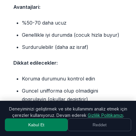
Avantajlari:
%50-70 daha ucuz
Genellikle iyi durumda (cocuk hizla buyur)
Surdurulebilir (daha az israf)
Dikkat edilecekler:
Koruma durumunu kontrol edin
Guncel unifforma olup olmadigini
dogrulayin (okullar degistirir)
Deneyiminizi geliştirmek ve site kullanımını analiz etmek için
Almadan once deneyin
çerezler kullanıyoruz. Devam ederek
Gizlilik Politikamızı
.
Kabul Et
Reddet
Tipik tasarruf