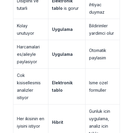
Disiplinli ve
Elektronik
ihtiyac
tutarli
tablo
is gorur
duymaz
Kolay
Bildirimler
Uygulama
unutuyor
yardimci olur
Harcamalari
Otomatik
es/aileyle
Uygulama
paylasim
paylasiyor
Cok
kisisellesmis
Elektronik
Isme ozel
analizler
tablo
formuller
istiyor
Gunluk icin
Her ikisinin en
uygulama,
Hibrit
iyisini istiyor
analiz icin