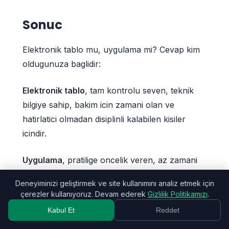
Sonuc
Elektronik tablo mu, uygulama mi? Cevap kim
oldugunuza baglidir:
Elektronik tablo
, tam kontrolu seven, teknik
bilgiye sahip, bakim icin zamani olan ve
hatirlatici olmadan disiplinli kalabilen kisiler
icindir.
Uygulama
, pratilige oncelik veren, az zamani
olan, mobiliteye ihtiyac duyan ve otomasyon,
Deneyiminizi geliştirmek ve site kullanımını analiz etmek için
OCR, paylasim gibi ozellikleri isteyen kisiler
çerezler kullanıyoruz. Devam ederek
Gizlilik Politikamızı
.
icindir.
Kabul Et
Reddet