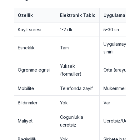
Ozellik
Elektronik Tablo
Uygulama
Kayit suresi
1-2 dk
5-30 sn
Uygulamayla
Esneklik
Tam
sinirli
Yuksek
Ogrenme egrisi
Orta (arayuz)
(formuller)
Mobilite
Telefonda zayif
Mukemmel
Bildirimler
Yok
Var
Cogunlukla
Maliyet
Ucretsiz/Ucretli
ucretsiz
Bagimlilik
Yok
Sirkete bagli