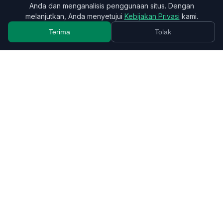
Anda dan menganalisis penggunaan situs. Dengan
melanjutkan, Anda menyetujui
Kebijakan Privasi
kami.
Terima
Tolak
Digunakan oleh pasangan di
lebih dari 20 negara
.
Masalahnya tidak pernah
soal uang. Tapi soal
hitungan di kepala yang
cuma satu orang yang
menyimpannya.
Setiap hubungan punya seorang pengelola tak