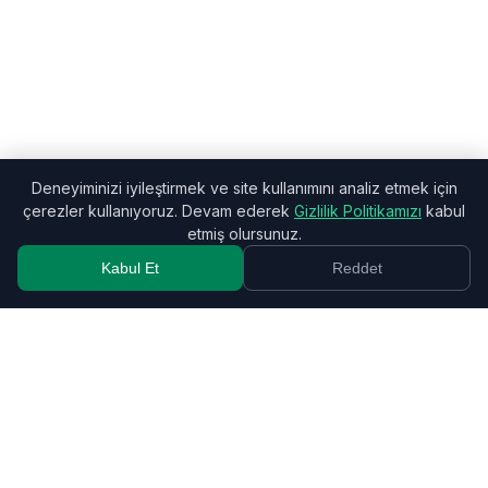
Deneyiminizi iyileştirmek ve site kullanımını analiz etmek için
çerezler kullanıyoruz. Devam ederek
Gizlilik Politikamızı
kabul
etmiş olursunuz.
Kabul Et
Reddet
Monely
Kişisel finansınız basitleştirildi.
Hakkında
Fiyatlandırma
İçe Aktar
Çiftler
Davet Et
Gizlilik