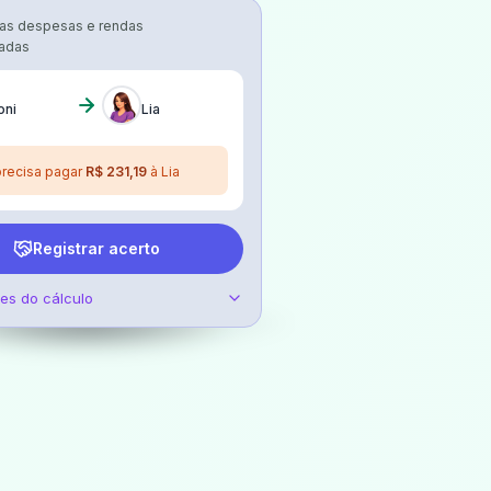
as despesas e rendas
hadas
oni
Lia
precisa pagar
R$ 231,19
à Lia
Registrar acerto
hes do cálculo