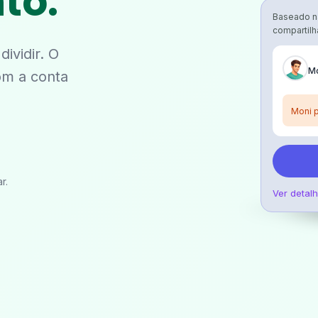
to.
Baseado n
compartil
ividir. O
M
om a conta
Moni 
r.
Ver detal